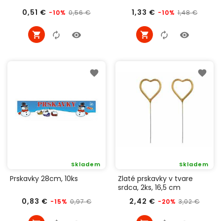
Běžná
Cena
Běžná
Cena
0,51 €
1,33 €
0,56 €
1,48 €
-10%
-10%
cena
cena
Skladem
Skladem
Prskavky 28cm, 10ks
Zlaté prskavky v tvare
srdca, 2ks, 16,5 cm
Běžná
Cena
Běžná
Cena
0,83 €
2,42 €
0,97 €
3,02 €
-15%
-20%
cena
cena