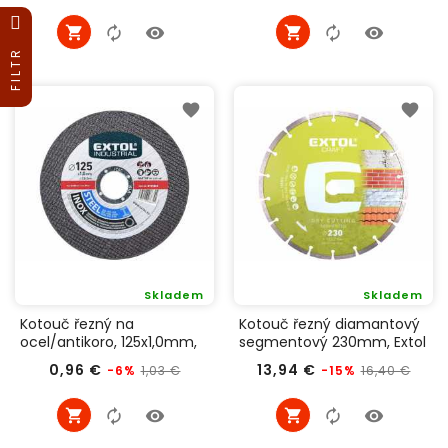
cena
FILTR
Skladem
Skladem
Kotouč řezný na
Kotouč řezný diamantový
ocel/antikoro, 125x1,0mm,
segmentový 230mm, Extol
Extol Industrial 8701002
Craft 108815
Běžná
Cena
Běžná
Cen
0,96 €
13,94 €
1,03 €
16,40 €
-6%
-15%
cena
cena