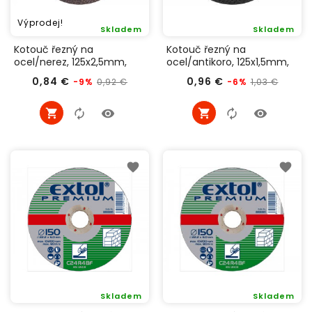
Výprodej!
Skladem
Skladem
Kotouč řezný na
Kotouč řezný na
ocel/nerez, 125x2,5mm,
ocel/antikoro, 125x1,5mm,
Extol Premium 8808122
Extol Industrial 8701012
Běžná
Cena
Běžná
Cena
0,84 €
0,96 €
0,92 €
1,03 €
-9%
-6%
cena
cena
Skladem
Skladem