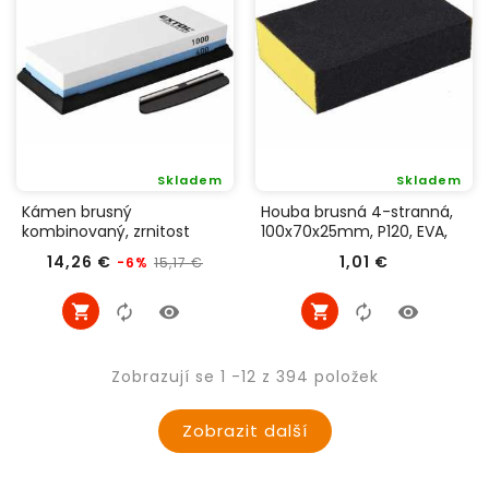
Skladem
Skladem
Kámen brusný
Houba brusná 4-stranná,
kombinovaný, zrnitost
100x70x25mm, P120, EVA,
P400 a P1000, EXTOL
EXTOL PREMIUM 8803665
Běžná
Cena
Cena
14,26 €
1,01 €
15,17 €
-6%
PREMIUM 8855401
cena
Zobrazují se 1 -12 z 394 položek
Zobrazit další