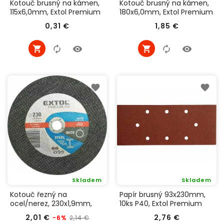
Kotouč brusný na kámen,
Kotouč brusný na kámen,
115x6,0mm, Extol Premium
180x6,0mm, Extol Premium
8808800
8808808
Cena
Cena
0,31 €
1,85 €
Skladem
Skladem
Kotouč řezný na
Papír brusný 93x230mm,
ocel/nerez, 230x1,9mm,
10ks P40, Extol Premium
Extol Premium 8808119
243040
Běžná
Cena
Cena
2,01 €
2,76 €
2,14 €
-6%