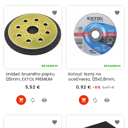
Skladem
Skladem
Unášeč brusného papíru
Kotouč řezný na
125mm, EXTOL PREMIUM
ocel/nerez, 125x0,8mm,
8891846A
Extol Premium 8808152
Cena
Běžná
Cena
5,52 €
0,92 €
0,97 €
-6%
cena