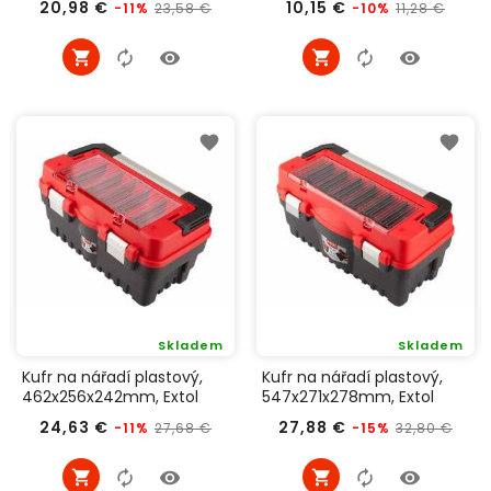
Běžná
Cena
Běžná
Cena
20,98 €
10,15 €
23,58 €
11,28 €
-11%
-10%
cena
cena
Skladem
Skladem
Kufr na nářadí plastový,
Kufr na nářadí plastový,
462x256x242mm, Extol
547x271x278mm, Extol
Premium 8856080
Premium 8856081
Běžná
Cena
Běžná
Cen
24,63 €
27,88 €
27,68 €
32,80 €
-11%
-15%
cena
cena