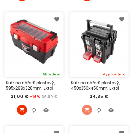
Skladem
Vyprodáno
Kufr na nářadí plastový,
Kufr na nářadí plastový,
595x289x328mm, Extol
450x350x450mm, Extol
Premium 8856082
Premium 8856083
Běžná
Cena
Cena
31,00 €
34,85 €
36,90 €
-16%
cena