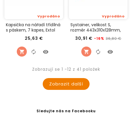
Vyprodáno
Vyprodáno
Kapsička na nářadí třídílná
Systainer, velikost S,
s páskem, 7 kapes, Extol
rozměr 443x310x128mm,
Premium 8858000
Extol Premium 8856070
Cena
Běžná
Cen
25,63 €
30,91 €
36,80 €
-16%
cena
Zobrazují se 1 -12 z 41 položek
Zobrazit další
Sledujte nás na Facebooku