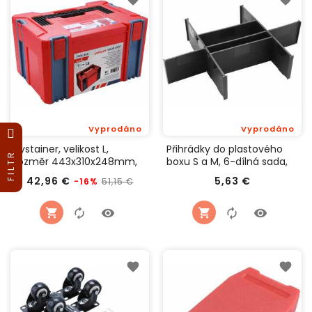
Vyprodáno
Vyprodáno
Systainer, velikost L,
Přihrádky do plastového
FILTR
rozměr 443x310x248mm,
boxu S a M, 6-dílná sada,
Extol Premium 8856072
Extol Premium 8856075
Běžná
Cena
Cena
42,96 €
5,63 €
51,15 €
-16%
cena