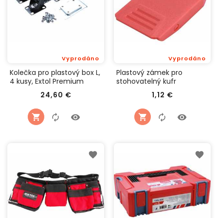
Vyprodáno
Vyprodáno
Kolečka pro plastový box L,
Plastový zámek pro
4 kusy, Extol Premium
stohovatelný kufr
8856076
8856070-2, Extol Premium
Cena
Cena
24,60 €
1,12 €
8856079