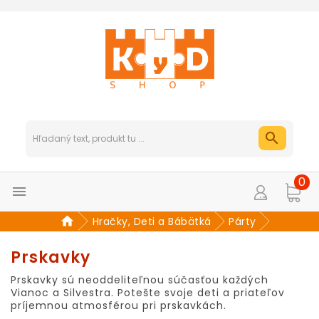
0

Hračky, Deti a Bábätká
Párty
Prskavky
Prskavky sú neoddeliteľnou súčasťou každých
Vianoc a Silvestra. Potešte svoje deti a priateľov
príjemnou atmosférou pri prskavkách.