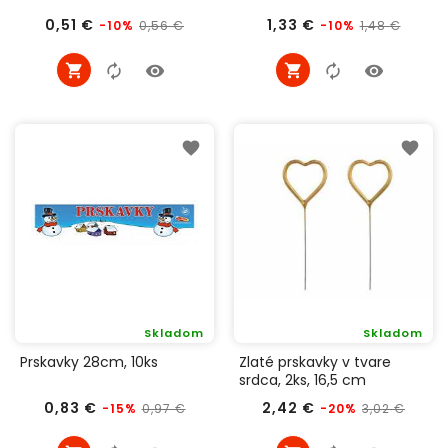
Bežná
Cena
Bežná
Cena
0,51 €
1,33 €
0,56 €
1,48 €
-10%
-10%
cena
cena
Skladom
Skladom
Prskavky 28cm, 10ks
Zlaté prskavky v tvare
srdca, 2ks, 16,5 cm
Bežná
Cena
Bežná
Cena
0,83 €
2,42 €
0,97 €
3,02 €
-15%
-20%
cena
cena