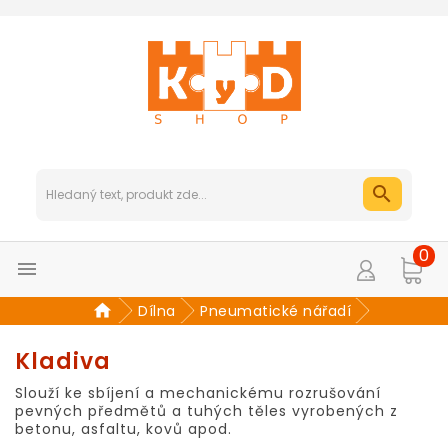
0

Dílna
Pneumatické nářadí
Kladiva
Slouží ke sbíjení a mechanickému rozrušování
pevných předmětů a tuhých těles vyrobených z
betonu, asfaltu, kovů apod.