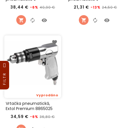
příslušenstvím, 9-dílná
příslušenstvím, Extol
Běžná
Cena
Běžná
Cen
38,44 €
21,31 €
40,90 €
24,50 €
-6%
-13%
sada, Extol Premium
Premium 8865022
cena
cena
8865003
FILTR
Vyprodáno
Vrtačka pneumatická,
Extol Premium 8865025
Běžná
Cena
34,59 €
36,80 €
-6%
cena