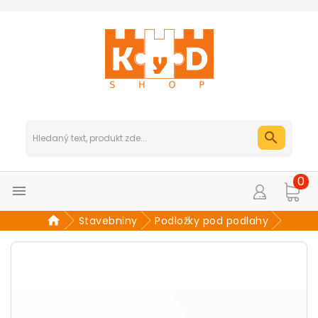
0

Stavebniny
Podložky pod podlahy