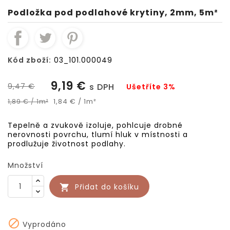
Podložka pod podlahové krytiny, 2mm, 5m²
Kód zboží:
03_101.000049
9,19 €
9,47 €
s DPH
Ušetříte 3%
1,84 € / 1m²
1,89 € / 1m²
Tepelně a zvukově izoluje, pohlcuje drobné
nerovnosti povrchu, tlumí hluk v místnosti a
prodlužuje životnost podlahy.
Množství
Přidat do košíku


Vyprodáno