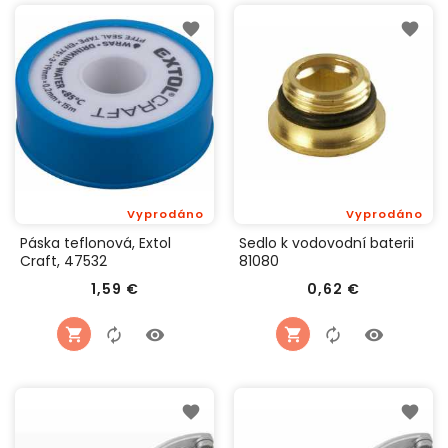
Vyprodáno
Vyprodáno
Páska teflonová, Extol
Sedlo k vodovodní baterii
Craft, 47532
81080
Cena
Cena
1,59 €
0,62 €