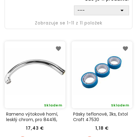

---
Zobrazuje se 1-11 z 11 položek
Skladem
Skladem
Rameno výtokové horní,
Pásky teflonové, 3ks, Extol
lesklý chrom, pro 84416,
Craft 47530
chrom, SONATA 84472
Cena
Cena
17,43 €
1,18 €