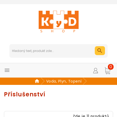
0

Voda, Plyn, Topení
Příslušenství
Zde je 11 produktů.