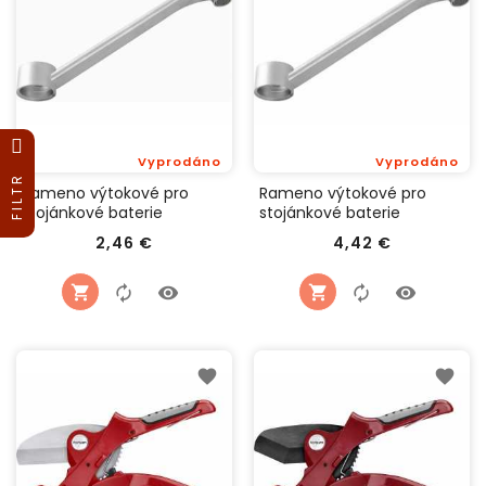
Vyprodáno
Vyprodáno
FILTR
Rameno výtokové pro
Rameno výtokové pro
stojánkové baterie
stojánkové baterie
240mm, lesklý chrom,
240mm, matný chrom,
Cena
Cena
2,46 €
4,42 €
BALLETTO 81062
Baletto 81062M