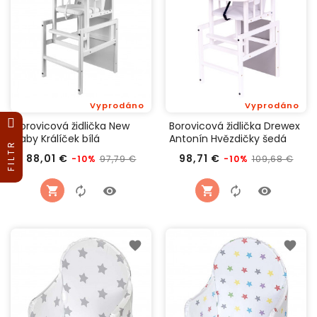
Vyprodáno
Vyprodáno
Borovicová židlička New
Borovicová židlička Drewex
Baby Králíček bílá
Antonín Hvězdičky šedá
FILTR
Běžná
Cena
Běžná
Cen
88,01 €
98,71 €
97,79 €
109,68 €
-10%
-10%
cena
cena