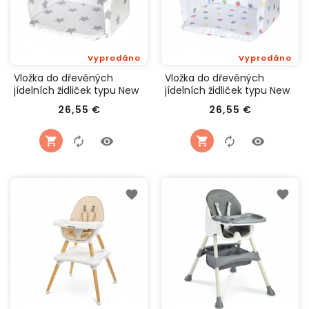
Vyprodáno
Vyprodáno
Vložka do dřevěných
Vložka do dřevěných
jídelních židliček typu New
jídelních židliček typu New
Baby Victory bílá hvězdičky
Baby Victory bílá hvězdy
Cena
Cena
26,55 €
26,55 €
šedé
různobarevné