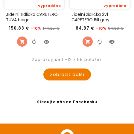
Vyprodáno
Vyprodáno
Jídelní židlička CARETERO
Jídelní židlička 2v1
TUVA beige
CARETERO Bill grey
Běžná
Cena
Běžná
Cen
156,83 €
84,87 €
174,25 €
94,30 €
-10%
-10%
cena
cena
Zobrazují se 1 -12 z 59 položek
Zobrazit další
Sledujte nás na Facebooku