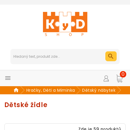
0

Hračky, Děti a Miminka
Dětský nábytek
Dětské židle
Zde je 59 produktů.