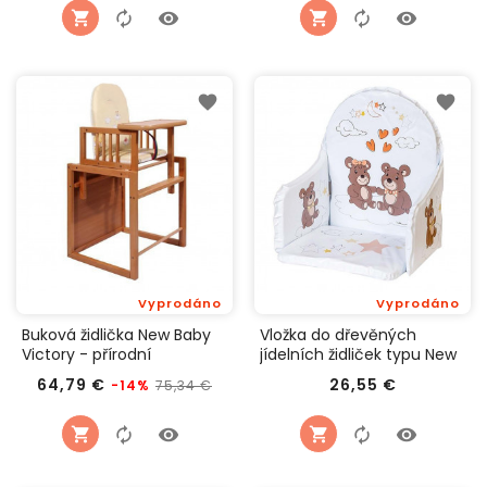
Vyprodáno
Vyprodáno
Buková židlička New Baby
Vložka do dřevěných
Victory - přírodní
jídelních židliček typu New
Baby Victory bílá medvídci
Běžná
Cena
Cena
64,79 €
26,55 €
75,34 €
-14%
cena