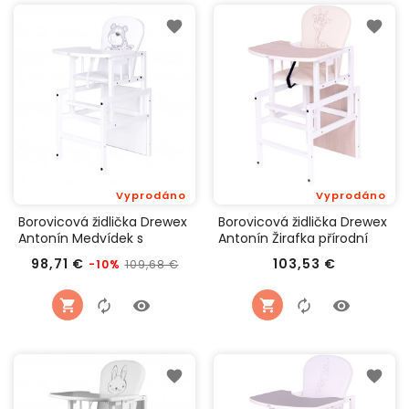
Vyprodáno
Vyprodáno
Borovicová židlička Drewex
Borovicová židlička Drewex
Antonín Medvídek s
Antonín Žirafka přírodní
hvězdičkou bílá
Běžná
Cena
Cena
98,71 €
103,53 €
109,68 €
-10%
cena