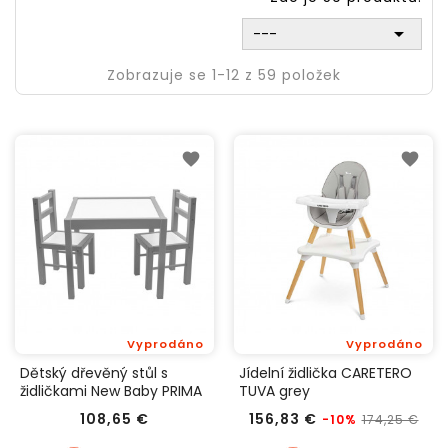

---
Zobrazuje se 1-12 z 59 položek
Vyprodáno
Vyprodáno
Dětský dřevěný stůl s
Jídelní židlička CARETERO
židličkami New Baby PRIMA
TUVA grey
šedý
Cena
Běžná
Ce
108,65 €
156,83 €
174,25 €
-10%
cena