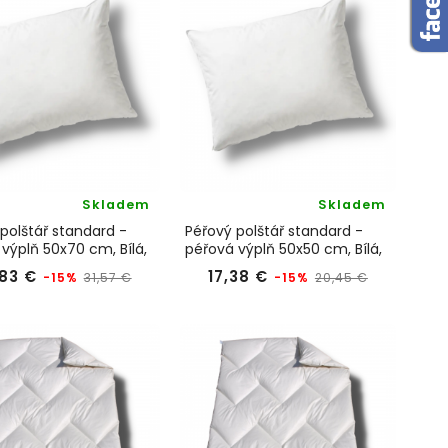
Skladem
Skladem
polštář standard -
Péřový polštář standard -
výplň 50x70 cm, Bílá,
péřová výplň 50x50 cm, Bílá,
eam
KyDdream
Běžná
Cena
Běžná
Cena
83 €
17,38 €
-15%
-15%
31,57 €
20,45 €
cena
cena