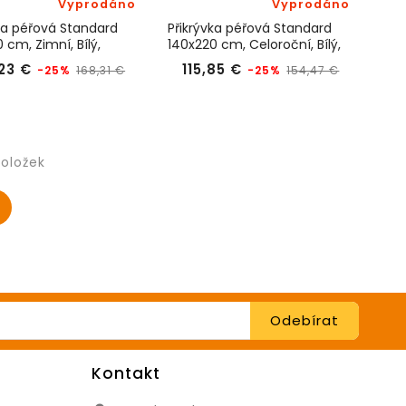
Vyprodáno
Vyprodáno
ka péřová Standard
Přikrývka péřová Standard
 cm, Zimní, Bílý,
140x220 cm, Celoroční, Bílý,
eam
KyDdream
Běžná
Cena
Běžná
Cena
,23 €
115,85 €
-25%
-25%
168,31 €
154,47 €
cena
cena
položek
Kontakt