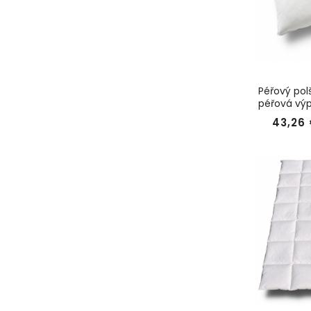
Péřový pol
péřová výp
KyDdream
43,26