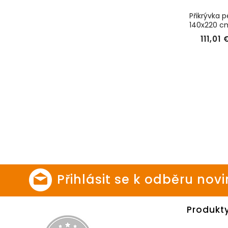
Přikrývka p
140x220 cm,
KyDdream
111,01 
Přihlásit se k odběru nov
Produkt