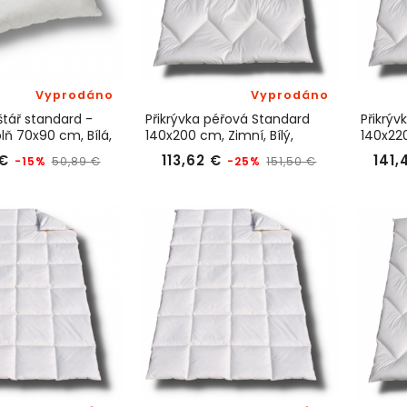
Vyprodáno
Vyprodáno
štář standard -
Přikrývka péřová Standard
Přikrýv
lň 70x90 cm, Bílá,
140x200 cm, Zimní, Bílý,
140x220
KyDdream
KyDdr
Běžná
Cena
Běžná
Cena
 €
113,62 €
141,
-15%
-25%
50,89 €
151,50 €
cena
cena