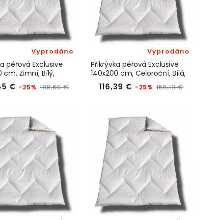
Vyprodáno
Vyprodáno
ka péřová Exclusive
Přikrývka péřová Exclusive
 cm, Zimní, Bílý,
140x200 cm, Celoroční, Bílá,
eam
KyDdream
Běžná
Cena
Běžná
Cena
45 €
116,39 €
-25%
-25%
188,60 €
155,19 €
cena
cena