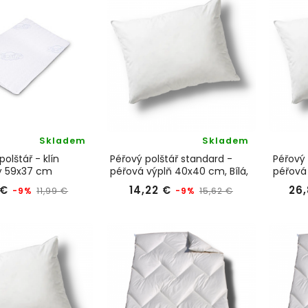
Skladem
Skladem
olštář - klín
Péřový polštář standard -
Péřový 
lý 59x37 cm
péřová výplň 40x40 cm, Bílá,
péřová 
KyDdream
KyDdr
Běžná
Cena
Běžná
Cena
 €
14,22 €
26,
-9%
-9%
11,99 €
15,62 €
cena
cena