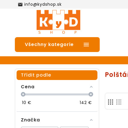
info@kydshop.sk

Všechny kategorie

Polštá
Třídit podle
Cena
10
€
142
€
Značka