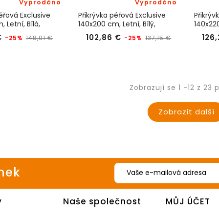
Vyprodáno
Vyprodáno
éřová Exclusive
Přikrývka péřová Exclusive
Přikrýv
 Letní, Bílá,
140x200 cm, Letní, Bílý,
140x220
KyDdream
KyDdr
Běžná
Cena
Běžná
Cena
€
102,86 €
126
-25%
-25%
148,01 €
137,15 €
cena
cena
Zobrazují se 1 -12 z 23 
Zobrazit další
inek
y
Naše společnost
MŮJ ÚČET