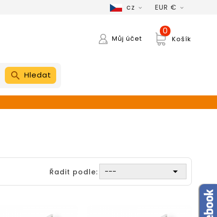
cz
EUR €


0
Můj účet
Košík
Hledat

---
Řadit podle: