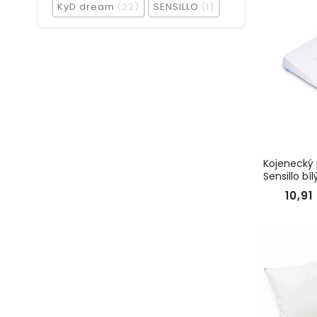
KyD dream
22
SENSILLO
1
Kojenecký p
Sensillo bí
10,91