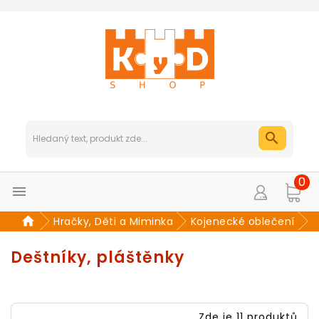
0

Hračky, Děti a Miminka
Kojenecké oblečení
Deštníky, pláštěnky
Zde je 11 produktů.