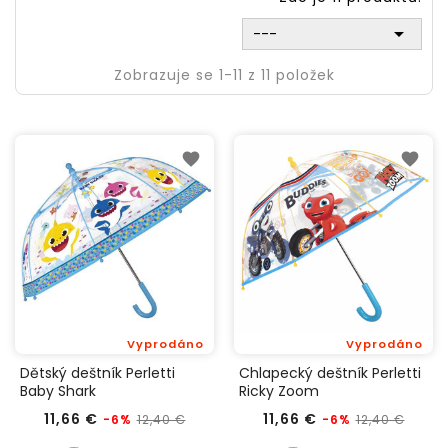

---
Zobrazuje se 1-11 z 11 položek
Vyprodáno
Vyprodáno
Dětský deštník Perletti
Chlapecký deštník Perletti
Baby Shark
Ricky Zoom
Běžná
Cena
Běžná
Cena
11,66 €
11,66 €
12,40 €
12,40 €
-6%
-6%
cena
cena