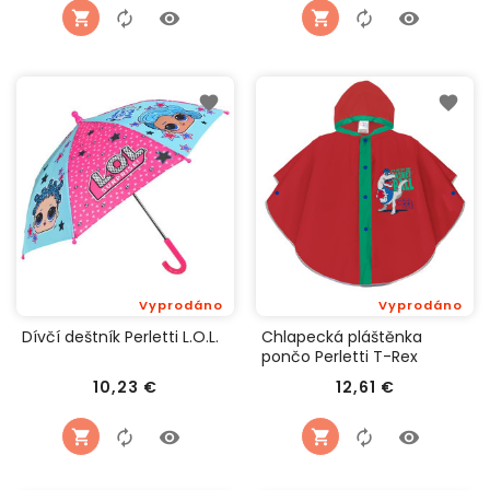
Vyprodáno
Vyprodáno
Dívčí deštník Perletti L.O.L.
Chlapecká pláštěnka
pončo Perletti T-Rex
Cena
Cena
10,23 €
12,61 €