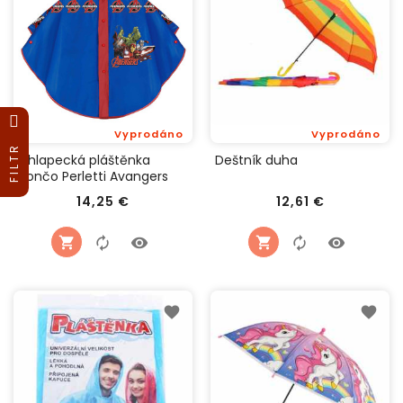
Vyprodáno
Vyprodáno
FILTR
Chlapecká pláštěnka
Deštník duha
pončo Perletti Avangers
Cena
Cena
14,25 €
12,61 €