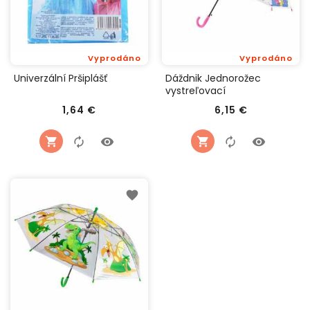
Vyprodáno
Vyprodáno
Univerzální Pršiplášť
Dáždnik Jednorožec
vystreľovací
Cena
Cena
1,64 €
6,15 €