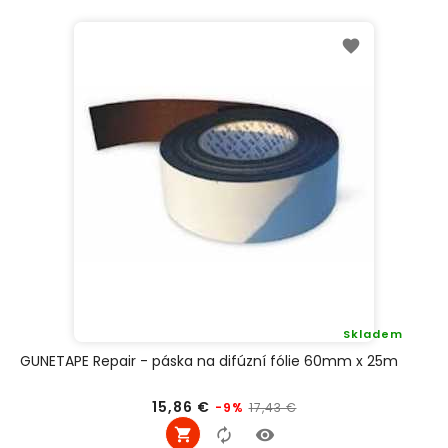
Skladem
GUNETAPE Repair - páska na difúzní fólie 60mm x 25m
Běžná
Cena
15,86 €
17,43 €
-9%
cena