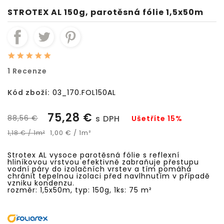
STROTEX AL 150g, parotěsná fólie 1,5x50m
1 Recenze
Kód zboží:
03_170.FOL150AL
75,28 €
88,56 €
s DPH
Ušetříte 15%
1,00 € / 1m²
1,18 € / 1m²
Strotex AL vysoce parotěsná fólie s reflexní
hliníkovou vrstvou efektivně zabraňuje přestupu
vodní páry do izolačních vrstev a tím pomáhá
chránit tepelnou izolaci před navlhnutím v případě
vzniku kondenzu.
rozměr: 1,5x50m, typ: 150g, 1ks: 75
m²