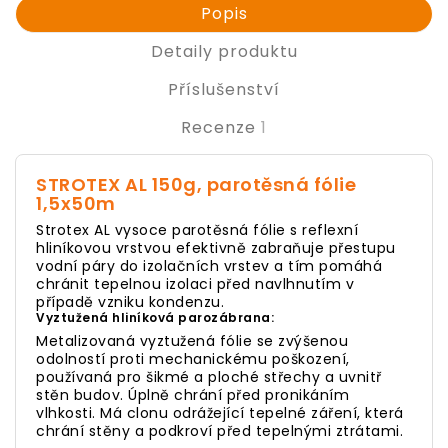
Popis
Detaily produktu
Příslušenství
Recenze
1
STROTEX AL 150g, parotěsná fólie
1,5x50m
Strotex AL vysoce parotěsná fólie s reflexní
hliníkovou vrstvou efektivně zabraňuje přestupu
vodní páry do izolačních vrstev a tím pomáhá
chránit tepelnou izolaci před navlhnutím v
případě vzniku kondenzu.
Vyztužená hliníková parozábrana:
Metalizovaná vyztužená fólie se zvýšenou
odolností proti mechanickému poškození,
používaná pro šikmé a ploché střechy a uvnitř
stěn budov.
Úplně chrání před pronikáním
vlhkosti.
Má clonu odrážející tepelné záření, která
chrání stěny a podkroví před tepelnými ztrátami.