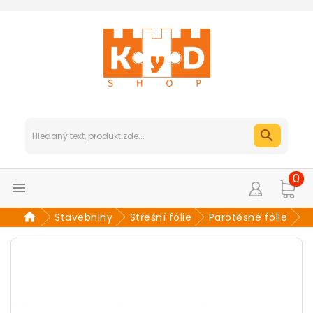
0

Stavebniny
Střešní fólie
Parotěsné fólie