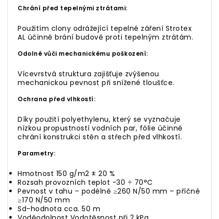
Chrání před tepelnými ztrátami:
Použitím clony odrážející tepelné záření Strotex
AL účinně brání budově proti tepelným ztrátám.
Odolné vůči mechanickému poškození:
Vícevrstvá struktura zajišťuje zvýšenou
mechanickou pevnost při snížené tloušťce.
Ochrana před vlhkostí:
Díky použití polyethylenu, který se vyznačuje
nízkou propustností vodních par, fólie účinně
chrání konstrukci stěn a střech před vlhkostí.
Parametry:
Hmotnost 150 g/m2 ± 20 %
Rozsah provozních teplot -30 ÷ 70°C
Pevnost v tahu – podélně
≥260 N/50 mm
– příčné
≥170 N/50 mm
Sd-hodnota cca.
50 m
Voděodolnost Vodotěsnost při
2 kPa