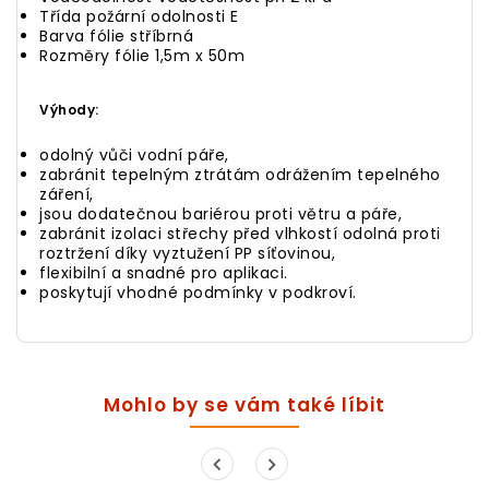
Třída požární odolnosti E
Barva fólie stříbrná
Rozměry fólie 1,5m x 50m
Výhody:
odolný vůči vodní páře,
zabránit tepelným ztrátám odrážením tepelného
záření,
jsou dodatečnou bariérou proti větru a páře,
zabránit izolaci střechy před vlhkostí
odolná proti
roztržení díky vyztužení PP síťovinou,
flexibilní a snadné pro aplikaci.
poskytují vhodné podmínky v podkroví.
Mohlo by se vám také líbit