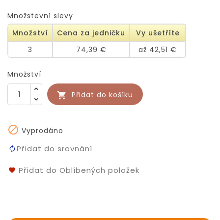
Množstevní slevy
Množství
Cena za jedničku
Vy ušetříte
3
74,39 €
až 42,51 €
Množství
Přidat do košíku


Vyprodáno
Přidat do srovnání
Přidat do Oblíbených položek