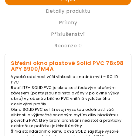
Detaily produktu
Přílohy
Příslušenství
Recenze
0
Střešní okno plastové Solid PVC 78x98
APY B900/M4A
Vysoká odolnost vůči vlhkosti a snadné mytí – SOLID
PVC
RoofLITE+ SOLID PVC je okno se středovým otočným
závěsem (panty jsou nainstalovány v polovině výšky
okna) vyrobené z bílého PVC vnitřně vyztuženého
ocelovými profily.
Okno SOLID PVC se liší svojí vysokou odolností vůči
vlhkosti a výjimečně snadným mytím díky hladkému
povrchu PVC, který brání pronikání nečistot a prakticky
odstraňuje potřebu jakékoli údržby.
Šířka standardního rámu okna SOLID zajišťuje vysoké