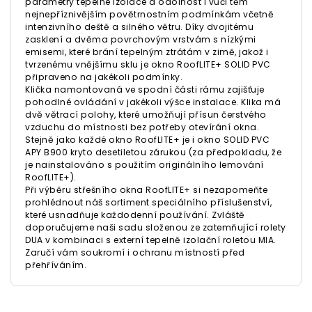
parametry tepelné izolace a odolnost i vůči těm
nejnepříznivějším povětrnostním podmínkám včetně
intenzivního deště a silného větru. Díky dvojitému
zasklení a dvěma povrchovým vrstvám s nízkými
emisemi, které brání tepelným ztrátám v zimě, jakož i
tvrzenému vnějšímu sklu je okno RoofLITE+ SOLID PVC
připraveno na jakékoli podmínky.
Klička namontovaná ve spodní části rámu zajišťuje
pohodlné ovládání v jakékoli výšce instalace. Klika má
dvě větrací polohy, které umožňují přísun čerstvého
vzduchu do místnosti bez potřeby otevírání okna.
Stejně jako každé okno RoofLITE+ je i okno SOLID PVC
APY B900 kryto desetiletou zárukou (za předpokladu, že
je nainstalováno s použitím originálního lemování
RoofLITE+).
Při výběru střešního okna RoofLITE+ si nezapomeňte
prohlédnout náš sortiment speciálního příslušenství,
které usnadňuje každodenní používání. Zvláště
doporučujeme naši sadu složenou ze zatemňující rolety
DUA v kombinaci s externí tepelně izolační roletou MIA.
Zaručí vám soukromí i ochranu místností před
přehříváním.