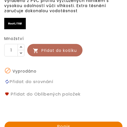
Vyráběno z PVC profilů vyztužených hliníkem s
vysokou odolností vůči vlhkosti. Extra těsnění
zaručuje dokonalou vodotěsnost
Množství
Přidat do košíku


Vyprodáno
Přidat do srovnání
Přidat do Oblíbených položek
Popis