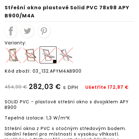
Střešní okno plastové Solid PVC 78x98 APY
B900/M4A
Varianty:
Kód zboží:
03_132.APYM4AB900
282,03 €
454,90 €
s DPH
Ušetříte 172,87 €
SOLID PVC - plastové střešní okno s dvojsklem APY
B900
Tepelná izolace: 1,3 W/m²K
Střešní okna z PVC s otočným středovým bodem.
Ideální řešení pro místnosti s vysokou vlhkostí.