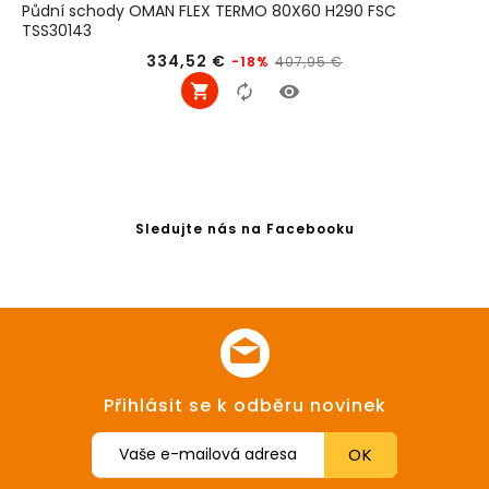
Půdní schody OMAN FLEX TERMO 80X60 H290 FSC
TSS30143
Běžná
Cena
334,52 €
407,95 €
-18%
cena
Sledujte nás na Facebooku
Přihlásit se k odběru novinek