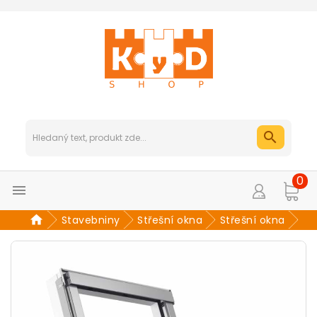
0

Stavebniny
Střešní okna
Střešní okna