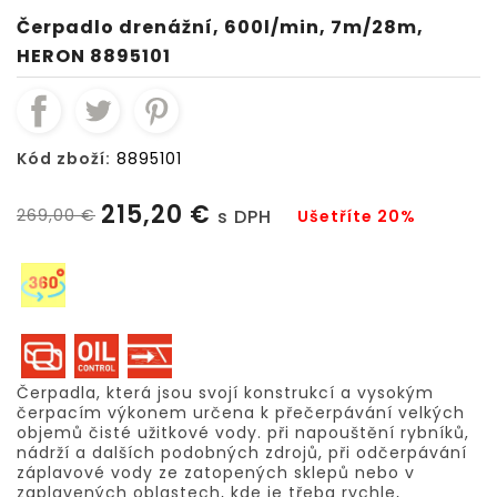
Čerpadlo drenážní, 600l/min, 7m/28m,
HERON 8895101
Kód zboží:
8895101
215,20 €
269,00 €
s DPH
Ušetříte 20%
Čerpadla, která jsou svojí konstrukcí a vysokým
čerpacím výkonem určena k přečerpávání velkých
objemů čisté užitkové vody. při napouštění rybníků,
nádrží a dalších podobných zdrojů, při odčerpávání
záplavové vody ze zatopených sklepů nebo v
zaplavených oblastech, kde je třeba rychle,