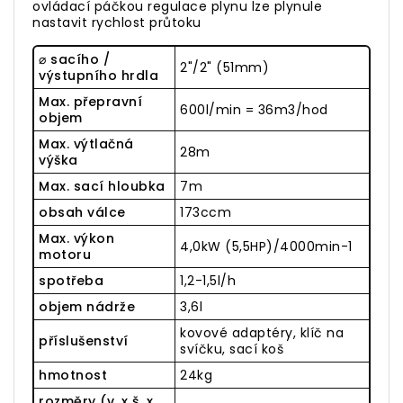
ovládací páčkou regulace plynu lze plynule
nastavit rychlost průtoku
⌀ sacího /
2"/2" (51mm)
výstupního hrdla
Max. přepravní
600l/min = 36m3/hod
objem
Max. výtlačná
28m
výška
Max. sací hloubka
7m
obsah válce
173ccm
Max. výkon
4,0kW (5,5HP)/4000min-1
motoru
spotřeba
1,2-1,5l/h
objem nádrže
3,6l
kovové adaptéry, klíč na
příslušenství
svíčku, sací koš
hmotnost
24kg
rozměry (v. x š. x