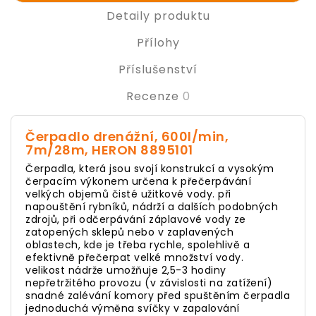
Detaily produktu
Přílohy
Příslušenství
Recenze
0
Čerpadlo drenážní, 600l/min,
7m/28m, HERON 8895101
Čerpadla, která jsou svojí konstrukcí a vysokým
čerpacím výkonem určena k přečerpávání
velkých objemů čisté užitkové vody. při
napouštění rybníků, nádrží a dalších podobných
zdrojů, při odčerpávání záplavové vody ze
zatopených sklepů nebo v zaplavených
oblastech, kde je třeba rychle, spolehlivě a
efektivně přečerpat velké množství vody.
velikost nádrže umožňuje 2,5-3 hodiny
nepřetržitého provozu (v závislosti na zatížení)
snadné zalévání komory před spuštěním čerpadla
jednoduchá výměna svíčky v zapalování