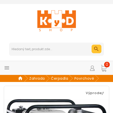
0

Zahrada
Čerpadla
Povrchové
Výprodej!