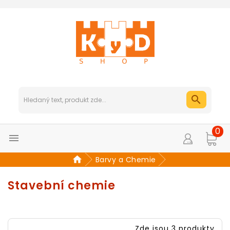
0

Barvy a Chemie
Stavební chemie
Zde jsou 3 produkty.