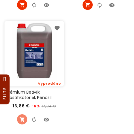
Vyprodáno
FILTR
Prémium BetMix
plastifikátor 5l, Penosil
Běžná
Cena
16,86 €
17,94 €
-6%
cena