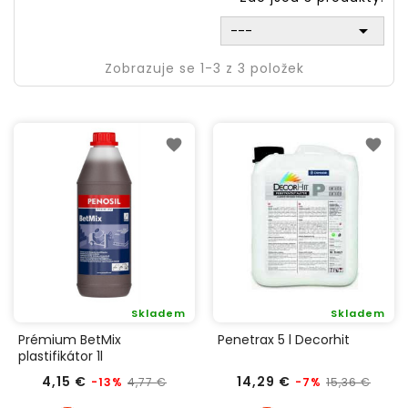

---
Zobrazuje se 1-3 z 3 položek
Skladem
Skladem
Prémium BetMix
Penetrax 5 l Decorhit
plastifikátor 1l
Běžná
Cena
Běžná
Cen
4,15 €
14,29 €
4,77 €
15,36 €
-13%
-7%
cena
cena