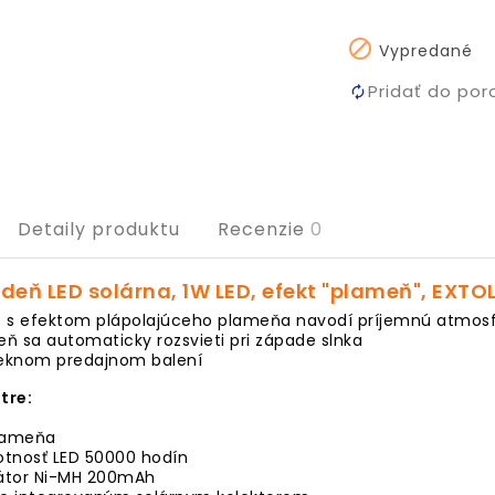

Vypredané
Pridať do por
Detaily produktu
Recenzie
0
eň LED solárna, 1W LED, efekt "plameň", EXTOL
lo s efektom plápolajúceho plameňa navodí príjemnú atmos
ň sa automaticky rozsvieti pri západe slnka
peknom predajnom balení
tre:
lameňa
votnosť LED 50000 hodín
átor Ni-MH 200mAh