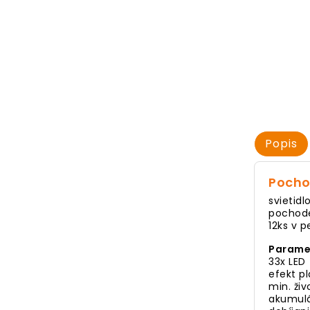
Popis
Pochod
svietid
pochode
12ks v 
Parame
33x LED
efekt p
min. ži
akumul