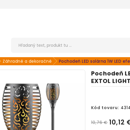
Záhradné a dekoračné
Pochodeň LED solárna 1W LED ef
Pochodeň LE
EXTOL LIGH
Kód tovaru:
431
10,12 
10,76 €