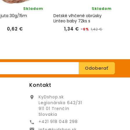
Skladom
Skladom
 juta 30g/15m
Detské vlhčené obrúsky
Moje
Linteo baby 72ks s
nechtíkom lekárskym
Cena
Bežná
Cena
0,62 €
1,34 €
-6%
1,42 €
cena
Kontakt
KyDshop.sk

Legionárska 642/31
911 01 Trenčín
Slovakia
+421 918 048 298

info@kydshop.sk
