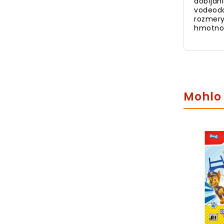
dobíjan
vodeodo
rozmer
hmotnos
Mohlo 