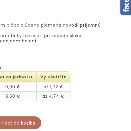
ktom plápolajúceho plameňa navodí príjemnú
maticky rozsvieti pri západe slnka
redajnom balení
y
a za jednotku
Vy ušetríte
9,90 €
až 1,72 €
9,58 €
až 4,74 €
Pridať do košíka