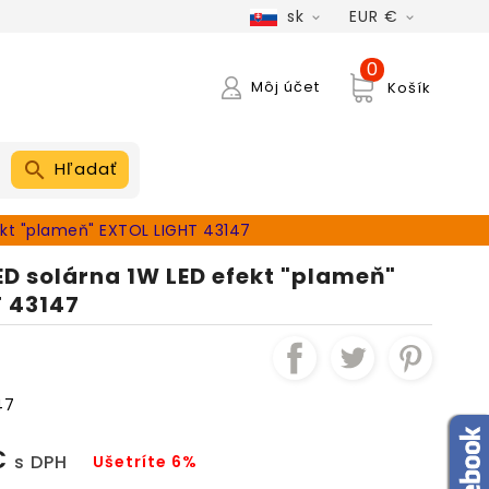
sk
EUR €


0
Môj účet
Košík
Hľadať
ekt "plameň" EXTOL LIGHT 43147
D solárna 1W LED efekt "plameň"
T 43147
47
€
s DPH
Ušetríte 6%