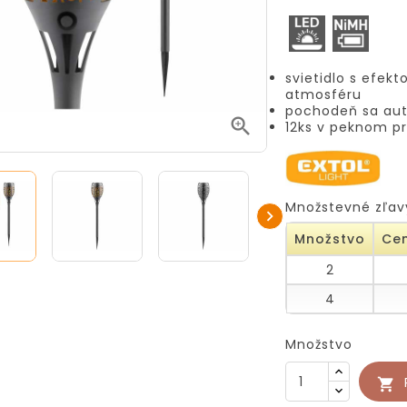
svietidlo s efe
atmosféru
pochodeň sa auto

12ks v peknom p
Množstevné zľav

Množstvo
Cen
2
4
Množstvo
