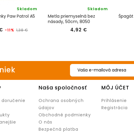
Skladom
Skladom
ky Paw Patrol A5
Metla priemyselná bez
Špagát
násady, 50cm, 8050
Bežná
Cena
Cena
 €
4,92 €
-11%
1,38 €
cena
iniek
y
Naša spoločnosť
MÔJ ÚČET
 doručenie
Ochrana osobných
Prihlásenie
údajov
Registrácia
ukty
Obchodné podmienky
anejšie
O nás
Bezpečná platba