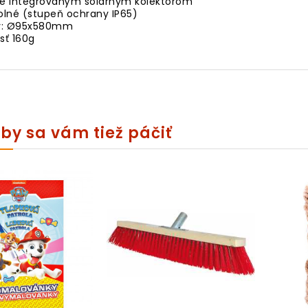
ie integrovaným solárnym kolektorom
lné (stupeň ochrany IP65)
y: Ø95x580mm
ť 160g
by sa vám tiež páčiť