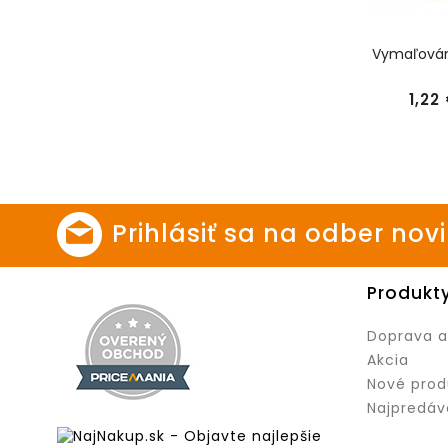
Vymaľován
1,22
Prihlásiť sa na odber nov
Produkt
Doprava a
Akcia
Nové prod
Najpredáv