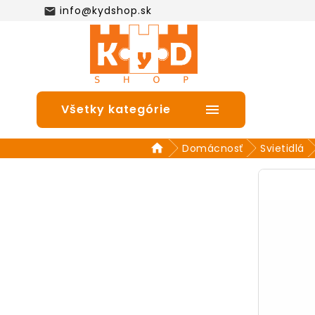
info@kydshop.sk

Všetky kategórie

Domácnosť
Svietidlá