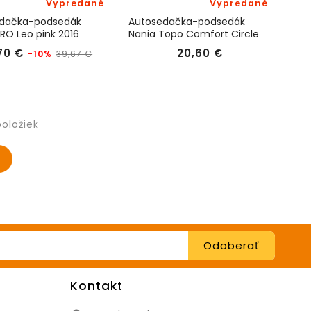
Vypredané
Vypredané
dačka-podsedák
Autosedačka-podsedák
RO Leo pink 2016
Nania Topo Comfort Circle
2020
Bežná
Cena
Cena
70 €
20,60 €
-10%
39,67 €
cena
položiek
Kontakt