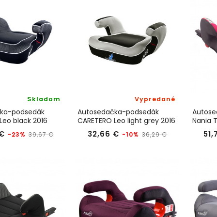
Skladom
Vypredané
ka-podsedák
Autosedačka-podsedák
Autose
eo black 2016
CARETERO Leo light grey 2016
Nania T
2020 2
Bežná
Cena
Bežná
Cena
 €
32,66 €
51,
-23%
-10%
39,67 €
36,29 €
cena
cena