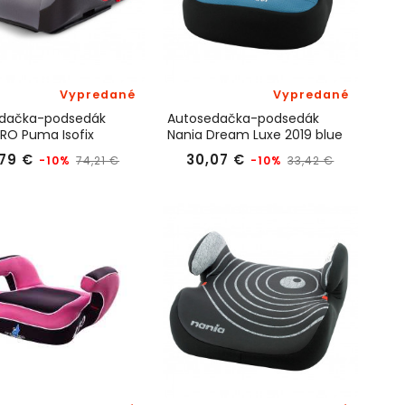
Vypredané
Vypredané
dačka-podsedák
Autosedačka-podsedák
RO Puma Isofix
Nania Dream Luxe 2019 blue
e 2017
Bežná
Cena
Bežná
Cena
79 €
30,07 €
-10%
-10%
74,21 €
33,42 €
cena
cena