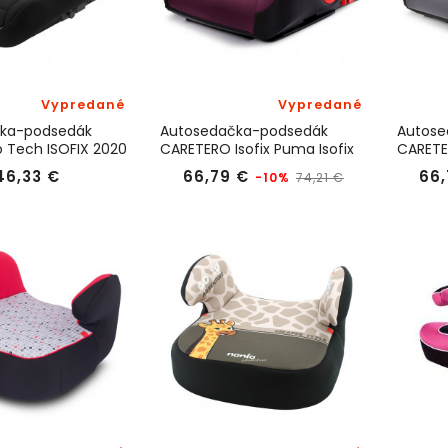
Vypredané
Vypredané
ka-podsedák
Autosedačka-podsedák
Autose
 Tech ISOFIX 2020
CARETERO Isofix Puma Isofix
CARETE
ris
cherry 2017
graphit
Cena
Bežná
Cena
46,33 €
66,79 €
66,
-10%
74,21 €
cena