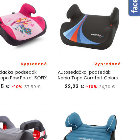
Vypredané
Vypredané
dačka-podsedák
Autosedačka-podsedák
opo Paw Patrol ISOFIX
Nania Topo Comfort Colors
2-36 kg
blue 2020
Bežná
Cena
Bežná
Cena
75 €
22,23 €
-10%
-10%
57,50 €
24,70 €
cena
cena