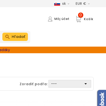
sk
EUR €


0
Môj účet
Košík
Hľadať
edáky

---
Zoradiť podľa: