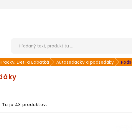
Hračky, Deti a Bábätká
Autosedačky a podsedáky
Pods
dáky
Tu je 43 produktov.