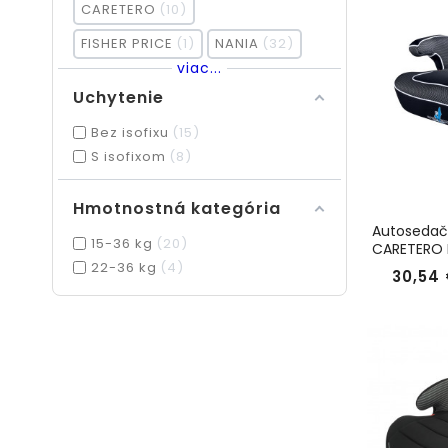
CARETERO
10
FISHER PRICE
1
NANIA
32
viac...
Uchytenie
Bez isofixu
15
S isofixom
8
Hmotnostná kategória
Autosedač
15-36 kg
20
CARETERO L
22-36 kg
4
30,54