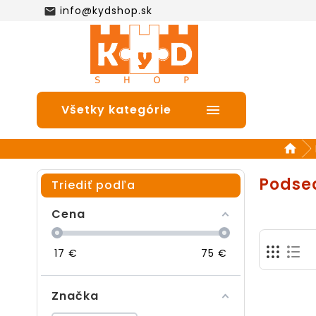
info@kydshop.sk

Všetky kategórie

Podse
Triediť podľa
Cena
17
€
75
€
Značka