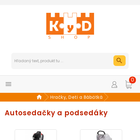
0

Hračky, Deti a Bábätká
Autosedačky a podsedáky