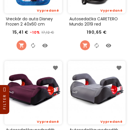
Vypredané
Vypredané
Vreckár do auta Disney
Autosedačka CARETERO
Frozen 2 40x60 cm
Mundo 2019 red
Bežná
Cena
Cena
15,41 €
190,65 €
17,12 €
-10%
cena
FILTER
Vypredané
Vypredané