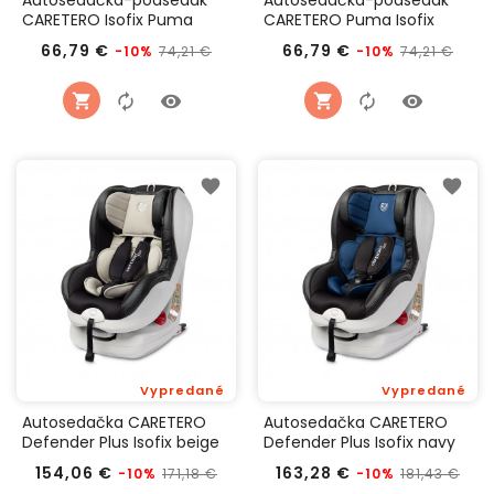
Autosedačka-podsedák
Autosedačka-podsedák
CARETERO Isofix Puma
CARETERO Puma Isofix
Isofix cherry 2017
graphite 2017
Bežná
Cena
Bežná
Cen
66,79 €
66,79 €
74,21 €
74,21 €
-10%
-10%
cena
cena
Vypredané
Vypredané
Autosedačka CARETERO
Autosedačka CARETERO
Defender Plus Isofix beige
Defender Plus Isofix navy
2016
2021
Bežná
Cena
Bežná
Ce
154,06 €
163,28 €
171,18 €
181,43 €
-10%
-10%
cena
cena