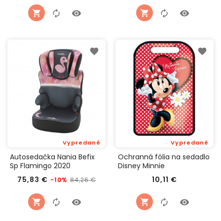
Vypredané
Vypredané
Autosedačka Nania Befix
Ochranná fólia na sedadlo
Sp Flamingo 2020
Disney Minnie
Bežná
Cena
Cena
75,83 €
10,11 €
84,26 €
-10%
cena