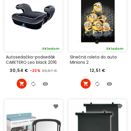
Skladom
Skladom
Autosedačka-podsedák
Slnečná roleta do auta
CARETERO Leo black 2016
Minions 2
Bežná
Cena
Cena
30,54 €
12,51 €
39,67 €
-23%
cena