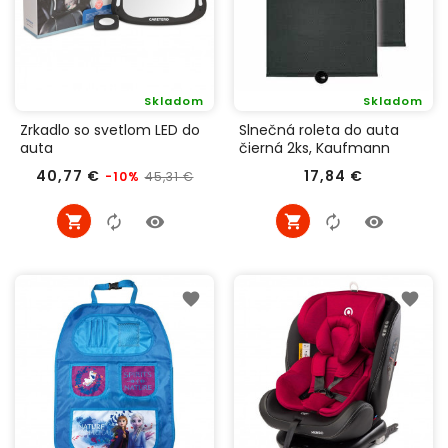
Skladom
Skladom
Zrkadlo so svetlom LED do
Slnečná roleta do auta
auta
čierná 2ks, Kaufmann
Bežná
Cena
Cena
40,77 €
17,84 €
45,31 €
-10%
cena