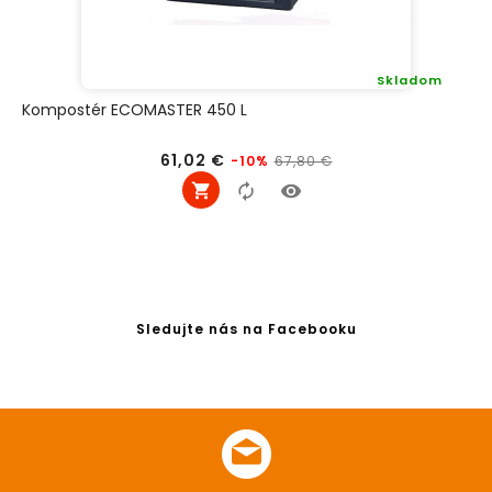
Skladom
Kompostér ECOMASTER 450 L
Bežná
Cena
61,02 €
67,80 €
-10%
cena
Sledujte nás na Facebooku