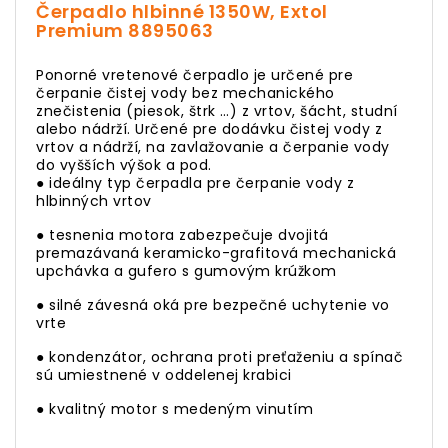
Čerpadlo hlbinné 1350W, Extol
Premium 8895063
Ponorné vretenové čerpadlo je určené pre
čerpanie čistej vody bez mechanického
znečistenia (piesok, štrk …) z vrtov, šácht, studní
alebo nádrží. Určené pre dodávku čistej vody z
vrtov a nádrží, na zavlažovanie a čerpanie vody
do vyšších výšok a pod.
● ideálny typ čerpadla pre čerpanie vody z
hlbinných vrtov
● tesnenia motora zabezpečuje dvojitá
premazávaná keramicko-grafitová mechanická
upchávka a gufero s gumovým krúžkom
● silné závesná oká pre bezpečné uchytenie vo
vrte
● kondenzátor, ochrana proti preťaženiu a spínač
sú umiestnené v oddelenej krabici
● kvalitný motor s medeným vinutím