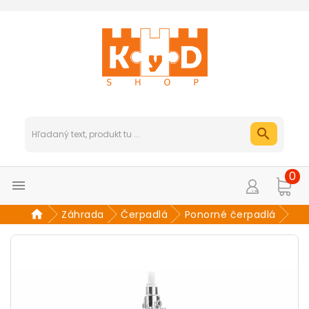
0

Záhrada
Čerpadlá
Ponorné čerpadlá