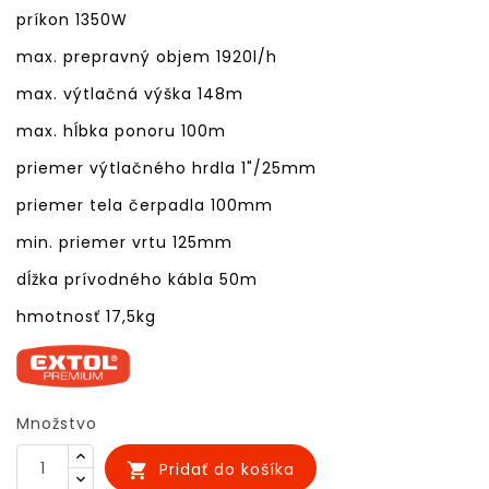
príkon 1350W
max. prepravný objem 1920l/h
max. výtlačná výška 148m
max. hĺbka ponoru 100m
priemer výtlačného hrdla 1"/25mm
priemer tela čerpadla 100mm
min. priemer vrtu 125mm
dĺžka prívodného kábla 50m
hmotnosť 17,5kg
Množstvo
Pridať do košíka
