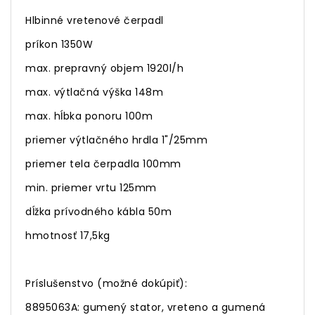
Hlbinné vretenové čerpadl
príkon 1350W
max. prepravný objem 1920l/h
max. výtlačná výška 148m
max. hĺbka ponoru 100m
priemer výtlačného hrdla 1"/25mm
priemer tela čerpadla 100mm
min. priemer vrtu 125mm
dĺžka prívodného kábla 50m
hmotnosť 17,5kg
Príslušenstvo (možné dokúpiť):
8895063A: gumený stator, vreteno a gumená