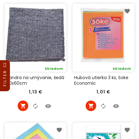
Skladom
Skladom
FILTER
Handra na umývanie, šedá
Hubová utierka 3 ks, Soke
80x60cm
Economic
Cena
Cena
1,13 €
1,01 €