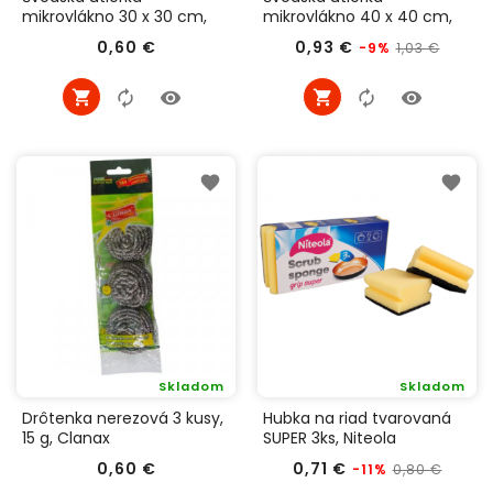
mikrovlákno 30 x 30 cm,
mikrovlákno 40 x 40 cm,
Clanax
Linteo
Cena
Bežná
Cena
0,60 €
0,93 €
1,03 €
-9%
cena
Skladom
Skladom
Drôtenka nerezová 3 kusy,
Hubka na riad tvarovaná
15 g, Clanax
SUPER 3ks, Niteola
Cena
Bežná
Cena
0,60 €
0,71 €
0,80 €
-11%
cena