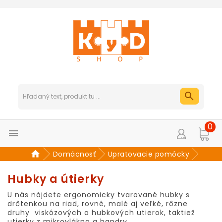
0

Domácnosť
Upratovacie pomôcky
Hubky a útierky
U nás nájdete ergonomicky tvarované hubky s
drôtenkou na riad, rovné, malé aj veľké, rôzne
druhy viskózových a hubkových utierok, taktiež
utierky z mikrovlákna a handry