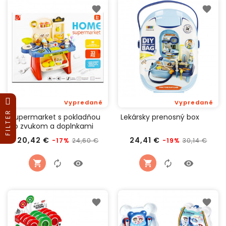
Vypredané
Vypredané
FILTER
Supermarket s pokladňou
Lekársky prenosný box
so zvukom a doplnkami
Bežná
Cena
Bežná
Cen
20,42 €
24,41 €
24,60 €
30,14 €
-17%
-19%
cena
cena