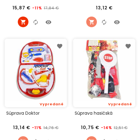
Bežná
Cena
Cena
15,87 €
13,12 €
17,84 €
-11%
cena
Vypredané
Vypredané
Súprava Doktor
Súprava hasičská
Bežná
Cena
Bežná
Cen
13,14 €
10,75 €
14,76 €
12,51 €
-11%
-14%
cena
cena