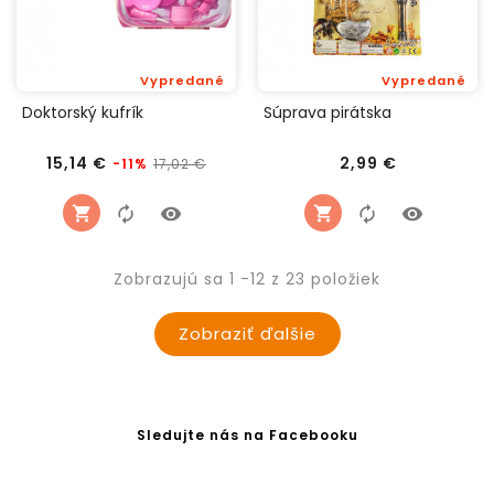
Vypredané
Vypredané
Doktorský kufrík
Súprava pirátska
Bežná
Cena
Cena
15,14 €
2,99 €
17,02 €
-11%
cena
Zobrazujú sa 1 -12 z 23 položiek
Zobraziť ďalšie
Sledujte nás na Facebooku