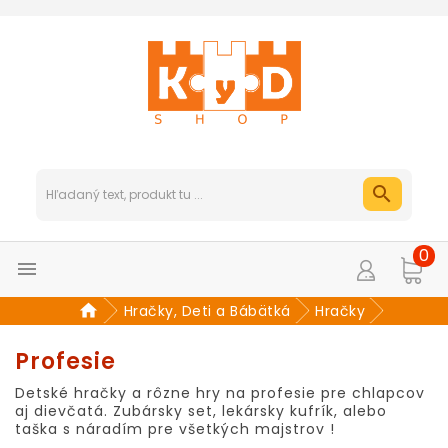
0

Hračky, Deti a Bábätká
Hračky
Profesie
Detské hračky a rôzne hry na profesie pre chlapcov
aj dievčatá. Zubársky set, lekársky kufrík, alebo
taška s náradím pre všetkých majstrov !