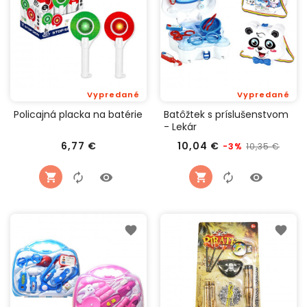
Vypredané
Vypredané
Policajná placka na batérie
Batôžtek s príslušenstvom
- Lekár
Cena
Bežná
Cen
6,77 €
10,04 €
10,35 €
-3%
cena