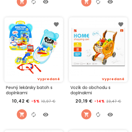
Vypredané
Vypredané
Pevný lekársky batoh s
Vozík do obchodu s
doplnkami
doplnakmi
Bežná
Cena
Bežná
Cen
10,42 €
20,19 €
10,97 €
23,47 €
-5%
-14%
cena
cena