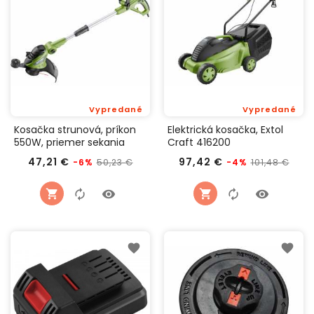
Vypredané
Vypredané
Kosačka strunová, príkon
Elektrická kosačka, Extol
550W, priemer sekania
Craft 416200
30cm, Extol Craft 416125
Bežná
Cena
Bežná
Cen
47,21 €
97,42 €
50,23 €
101,48 €
-6%
-4%
cena
cena