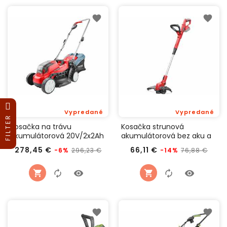
Vypredané
Vypredané
FILTER
Kosačka na trávu
Kosačka strunová
akumulátorová 20V/2x2Ah
akumulátorová bez aku a
pr. kosenia 33cm, Extol
nabíjačky, pr. sekania
Bežná
Cena
Bežná
Cen
278,45 €
66,11 €
296,23 €
76,88 €
-6%
-14%
Premium 8895720
30cm, Extol Premium
cena
cena
8895713