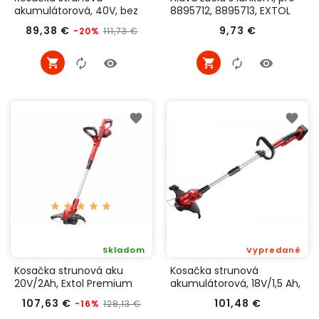
akumulátorová, 40V, bez
8895712, 8895713, EXTOL
nabíjačky a akumulátora,
PREMIUM 8895712C
Bežná
Cena
Cena
89,38 €
9,73 €
111,73 €
-20%
EXTOL INDUSTRIAL 8795613
cena
Skladom
Vypredané
Kosačka strunová aku
Kosačka strunová
20V/2Ah, Extol Premium
akumulátorová, 18V/1,5 Ah,
8895712
Extol Premium 8895610
Bežná
Cena
Cena
107,63 €
101,48 €
128,13 €
-16%
cena