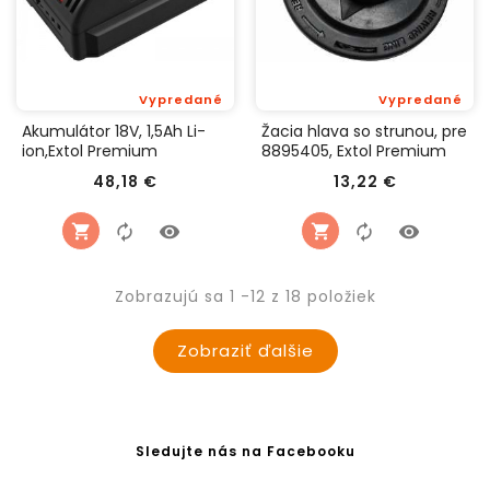
Vypredané
Vypredané
Akumulátor 18V, 1,5Ah Li-
Žacia hlava so strunou, pre
ion,Extol Premium
8895405, Extol Premium
8895600B
8895405D
Cena
Cena
48,18 €
13,22 €
Zobrazujú sa 1 -12 z 18 položiek
Zobraziť ďalšie
Sledujte nás na Facebooku