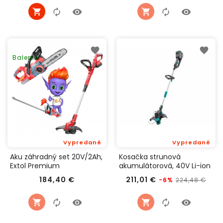
Balenie
Vypredané
Vypredané
Aku záhradný set 20V/2Ah,
Kosačka strunová
Extol Premium
akumulátorová, 40V Li-ion
2,5Ah, Extol Industrial
Cena
Bežná
Cen
184,40 €
211,01 €
224,48 €
-6%
8795612
cena