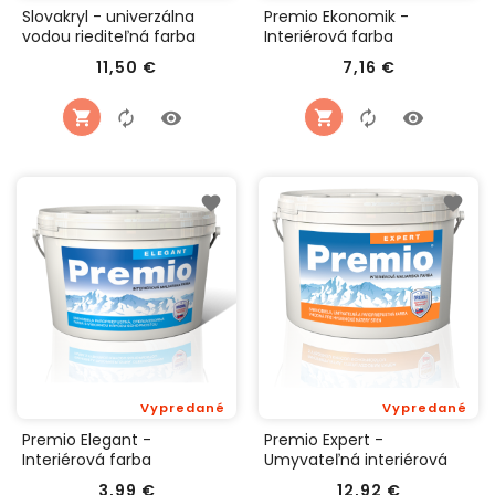
Slovakryl - univerzálna
Premio Ekonomik -
vodou riediteľná farba
Interiérová farba
Cena
Cena
11,50 €
7,16 €
Vypredané
Vypredané
Premio Elegant -
Premio Expert -
Interiérová farba
Umyvateľná interiérová
farba
Cena
Cena
3,99 €
12,92 €