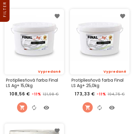
FILTER
Vypredané
Vypredané
Protipliesňová farba Final
Protipliesňová farba Final
LS Ag+ 15,0kg
LS Ag+ 25,0kg
Bežná
Cena
Bežná
Ce
108,56 €
173,33 €
121,98 €
194,75 €
-11%
-11%
cena
cena