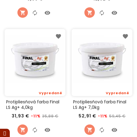
Vypredané
Vypredané
Protipliesňová farba Final
Protipliesňová farba Final
LS Ag+ 4,0kg
LS Ag+ 7,0kg
Bežná
Cena
Bežná
Cen
31,93 €
52,91 €
35,88 €
59,45 €
-11%
-11%
cena
cena