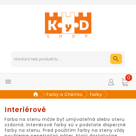
0

Farby a Chémia
Farby
Interiérové
Farba na stenu môže byť umývateľná alebo oteru
vzdorná. Interiérové farby sú v podstate disperzné
farby na stenu. Pred použitím farby na steny vždy
použijeme penetračný náter, ktorý dostatočne