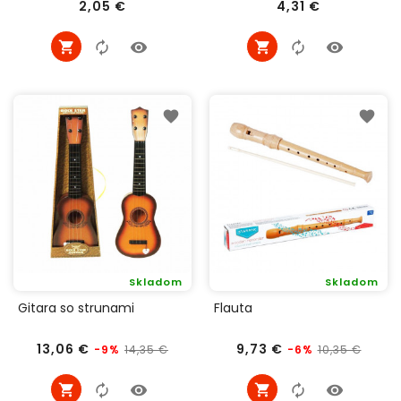
Cena
Cena
2,05 €
4,31 €
Skladom
Skladom
Gitara so strunami
Flauta
Bežná
Cena
Bežná
Cena
13,06 €
9,73 €
14,35 €
10,35 €
-9%
-6%
cena
cena