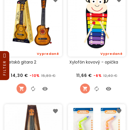
Vypredané
Vypredané
Detská gitara 2
Xylofón kovový - opička
FILTER
Bežná
Cena
Bežná
Cena
14,30 €
11,66 €
15,89 €
12,40 €
-10%
-6%
cena
cena