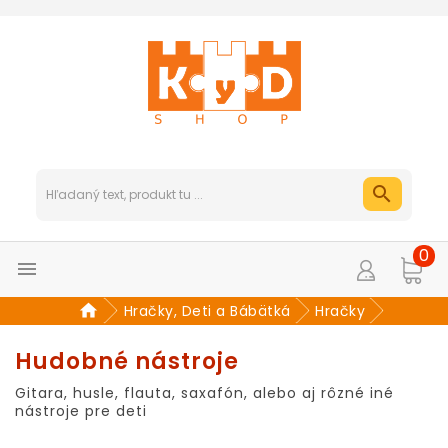
0

Hračky, Deti a Bábätká
Hračky
Hudobné nástroje
Gitara, husle, flauta, saxafón, alebo aj rôzné iné
nástroje pre deti