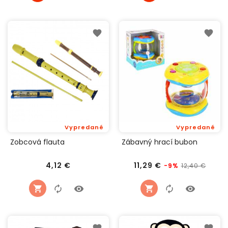
Vypredané
Vypredané
Zobcová flauta
Zábavný hrací bubon
Cena
Bežná
Cena
4,12 €
11,29 €
12,40 €
-9%
cena