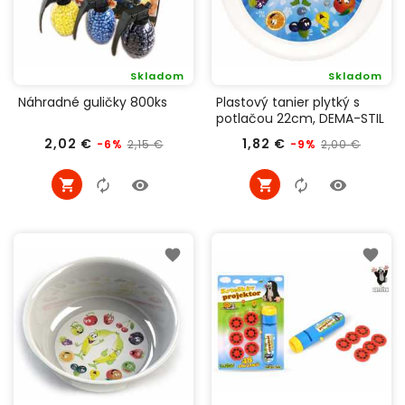
Skladom
Skladom
Náhradné guličky 800ks
Plastový tanier plytký s
potlačou 22cm, DEMA-STIL
Bežná
Cena
Bežná
Cena
2,02 €
1,82 €
2,15 €
2,00 €
-6%
-9%
cena
cena