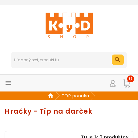
0

TOP ponuka
Hračky - Tip na darček
Tu je 140 produktov.