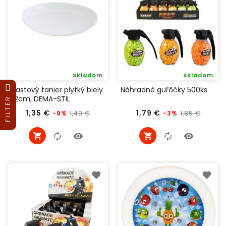
Skladom
Skladom
Plastový tanier plytký biely
Náhradné guľôčky 500ks
22cm, DEMA-STIL
FILTER
Bežná
Cena
Bežná
Cena
1,35 €
1,79 €
1,49 €
1,85 €
-9%
-3%
cena
cena