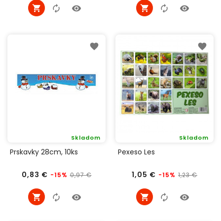
Skladom
Skladom
Prskavky 28cm, 10ks
Pexeso Les
Bežná
Cena
Bežná
Cena
0,83 €
1,05 €
0,97 €
1,23 €
-15%
-15%
cena
cena