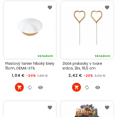
Skladom
Skladom
Plastový tanier hlboký biely
Zlaté prskavky v tvare
15cm, DEMA-STIL
srdca, 2ks, 16,5 cm
Bežná
Cena
Bežná
Cena
1,04 €
2,42 €
1,49 €
3,02 €
-30%
-20%
cena
cena