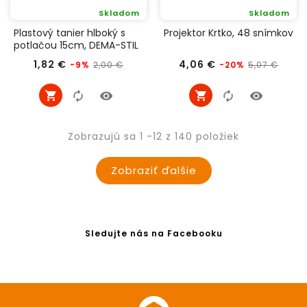
Skladom
Skladom
Plastový tanier hlboký s
Projektor Krtko, 48 snímkov
potlačou 15cm, DEMA-STIL
Bežná
Cena
Bežná
Cena
1,82 €
4,06 €
2,00 €
5,07 €
-9%
-20%
cena
cena
Zobrazujú sa 1 -12 z 140 položiek
Zobraziť ďalšie
Sledujte nás na Facebooku