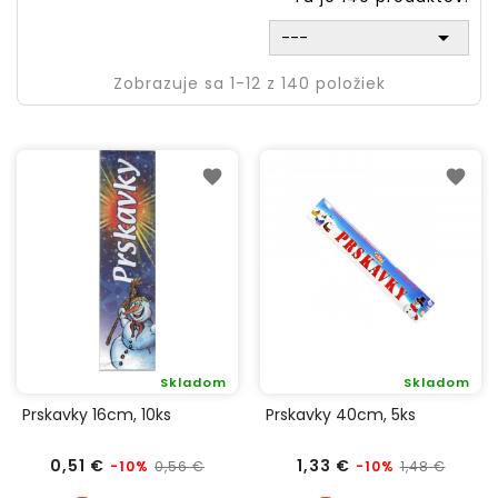

---
Zobrazuje sa 1-12 z 140 položiek
Skladom
Skladom
Prskavky 16cm, 10ks
Prskavky 40cm, 5ks
Bežná
Cena
Bežná
Cena
0,51 €
1,33 €
0,56 €
1,48 €
-10%
-10%
cena
cena