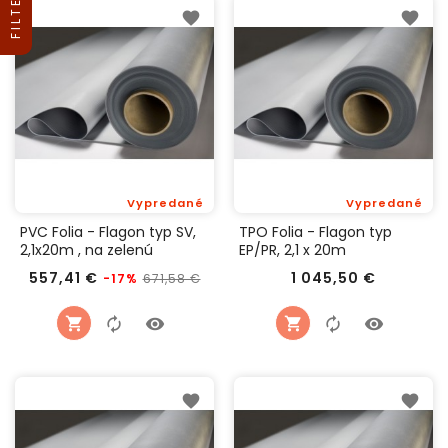
FILTER
Vypredané
Vypredané
PVC Folia - Flagon typ SV,
TPO Folia - Flagon typ
2,1x20m , na zelenú
EP/PR, 2,1 x 20m
strechu
Bežná
Cena
Cena
557,41 €
1 045,50 €
671,58 €
-17%
cena