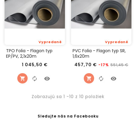
Vypredané
Vypredané
TPO Folia - Flagon typ
PVC Folia - Flagon typ SR,
EP/PV, 2,1x20m
1,6x20m
Cena
Bežná
Ce
1 045,50 €
457,70 €
551,45 €
-17%
cena
Zobrazujú sa 1 -10 z 10 položiek
Sledujte nás na Facebooku