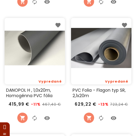
Vypredané
Vypredané
DANOPOL H , 1,0x20m,
PVC Folia - Flagon typ SR,
Homogénna PVC fólia
2,1x20m
Bežná
Cena
Bežná
Ce
415,99 €
629,22 €
467,40 €
723,24 €
-11%
-13%
cena
cena