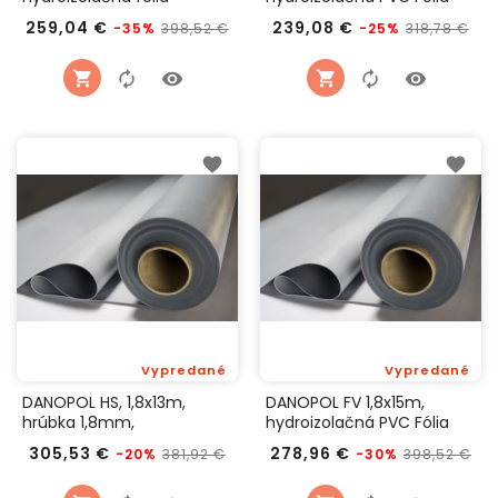
Bežná
Cena
Bežná
Ce
259,04 €
239,08 €
398,52 €
318,78 €
-35%
-25%
cena
cena
Vypredané
Vypredané
DANOPOL HS, 1,8x13m,
DANOPOL FV 1,8x15m,
hrúbka 1,8mm,
hydroizolačná PVC Fólia
hydroizolačná PVC Fólia
Bežná
Cena
Bežná
Ce
305,53 €
278,96 €
381,92 €
398,52 €
-20%
-30%
cena
cena