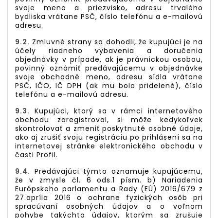
svoje meno a priezvisko, adresu trvalého
bydliska vrátane PSČ, číslo telefónu a e-mailovú
adresu.
9.2.
Zmluvné strany sa dohodli, že kupujúci je na
účely riadneho vybavenia a doručenia
objednávky v prípade, ak je právnickou osobou,
povinný oznámiť predávajúcemu v objednávke
svoje obchodné meno, adresu sídla vrátane
PSČ, IČO, IČ DPH (ak mu bolo pridelené), číslo
telefónu a e-mailovú adresu.
9.3.
Kupujúci, ktorý sa v rámci internetového
obchodu zaregistroval, si môže kedykoľvek
skontrolovať a zmeniť poskytnuté osobné údaje,
ako aj zrušiť svoju registráciu po prihlásení sa na
internetovej stránke elektronického obchodu v
časti Profil.
9.4.
Predávajúci týmto oznamuje kupujúcemu,
že v zmysle čl. 6 ods.1 písm. b) Nariadenia
Európskeho parlamentu a Rady (EÚ) 2016/679 z
27.apríla 2016 o ochrane fyzických osôb pri
spracúvaní osobných údajov a o voľnom
pohybe takýchto údajov, ktorým sa zrušuje