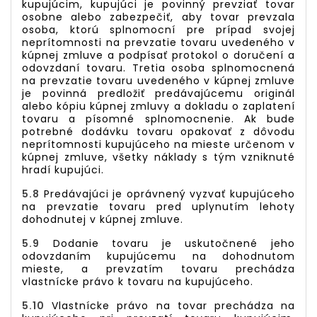
kupujúcim, kupujúci je povinný prevziať tovar
osobne alebo zabezpečiť, aby tovar prevzala
osoba, ktorú splnomocní pre prípad svojej
neprítomnosti na prevzatie tovaru uvedeného v
kúpnej zmluve a podpísať protokol o doručení a
odovzdaní tovaru. Tretia osoba splnomocnená
na prevzatie tovaru uvedeného v kúpnej zmluve
je povinná predložiť predávajúcemu originál
alebo kópiu kúpnej zmluvy a dokladu o zaplatení
tovaru a písomné splnomocnenie. Ak bude
potrebné dodávku tovaru opakovať z dôvodu
neprítomnosti kupujúceho na mieste určenom v
kúpnej zmluve, všetky náklady s tým vzniknuté
hradí kupujúci.
5.8
Predávajúci je oprávnený vyzvať kupujúceho
na prevzatie tovaru pred uplynutím lehoty
dohodnutej v kúpnej zmluve.
5.9
Dodanie tovaru je uskutočnené jeho
odovzdaním kupujúcemu na dohodnutom
mieste, a prevzatím tovaru prechádza
vlastnícke právo k tovaru na kupujúceho.
5.10
Vlastnícke právo na tovar prechádza na