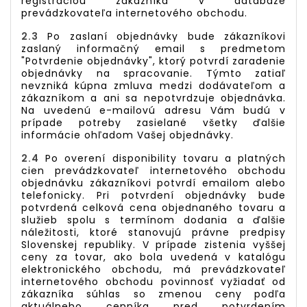
registráciou zákazníka v databáze
prevádzkovateľa internetového obchodu.
2.3
Po zaslaní objednávky bude zákazníkovi
zaslaný informačný email s predmetom
"Potvrdenie
objednávky
", ktorý potvrdí zaradenie
objednávky na spracovanie. Týmto zatiaľ
nevzniká kúpna zmluva medzi dodávateľom a
zákazníkom a ani sa nepotvrdzuje objednávka.
Na uvedenú e-mailovú adresu Vám budú v
prípade potreby zasielané všetky ďalšie
informácie ohľadom Vašej objednávky.
2.4
Po overení disponibility tovaru a platných
cien prevádzkovateľ internetového obchodu
objednávku zákazníkovi potvrdí emailom alebo
telefonicky. Pri potvrdení objednávky bude
potvrdená celková cena objednaného tovaru a
služieb spolu s termínom dodania a ďalšie
náležitosti, ktoré stanovujú právne predpisy
Slovenskej republiky. V prípade zistenia vyššej
ceny za tovar, ako bola uvedená v katalógu
elektronického obchodu, má prevádzkovateľ
internetového obchodu povinnosť vyžiadať od
zákazníka súhlas so zmenou ceny podľa
aktuálneho cenníka pred potvrdením