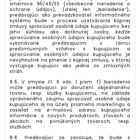
smernica 95/46/ES (všeobecné nariadenie o
ochrane údajov), (ďalej len „Nariadenie“),
predávajúci ako prevádzkovateľ informačného
systému bude v procese uzatvárania kúpnej
zmluvy spracúvať osobné údaje kupujúceho bez
jeho súhlasu ako dotknutej osoby, keďže
spracúvanie osobných údajov kupujúceho bude
vykonávané predávajúcim v rámci
predzmluvných vzťahov s kupujúcim a
spracúvanie osobných údajov kupujúceho je
nevyhnutné na plnenie z kúpnej zmluvy, v ktorej
vystupuje kupujúci ako jedna zo zmluvných
strán.
9.5.
V zmysle čl. 6 ods. 1 písm. f) Nariadenia
môže predávajúci po doručení objednaného
tovaru, resp. služby kupujúcemu, na základe
oprávneného záujmu spracúvať osobné údaje
kupujúceho aj na účely priameho marketingu a
zasielať na e-mailovú adresu kupujúceho
informácie o nových produktoch, zľavách a
akciách na ponúkaných tovaroch, resp.
službách.
9.6.
Predávajúci sa zaväzuje, že bude s