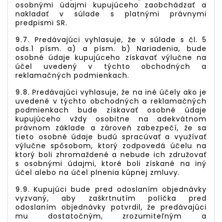
osobnými údajmi kupujúceho zaobchádzať a
nakladať v súlade s platnými právnymi
predpismi SR.
9.7.
Predávajúci vyhlasuje, že v súlade s čl. 5
ods.1 písm. a) a písm. b) Nariadenia, bude
osobné údaje kupujúceho získavať výlučne na
účel uvedený v týchto obchodných a
reklamačných podmienkach.
9.8.
Predávajúci vyhlasuje, že na iné účely ako je
uvedené v týchto obchodných a reklamačných
podmienkach bude získavať osobné údaje
kupujúceho vždy osobitne na adekvátnom
právnom základe a zároveň zabezpečí, že sa
tieto osobné údaje budú spracúvať a využívať
výlučne spôsobom, ktorý zodpovedá účelu na
ktorý boli zhromaždené a nebude ich združovať
s osobnými údajmi, ktoré boli získané na iný
účel alebo na účel plnenia kúpnej zmluvy.
9.9.
Kupujúci bude pred odoslaním objednávky
vyzvaný, aby zaškrtnutím políčka pred
odoslaním objednávky potvrdil, že predávajúci
mu dostatočným, zrozumiteľným a