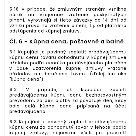
5.16
V prípade, že zmluvným stranám vznikne
nárok na vzájomné vrátenie poskytnutých
plnení, vyrovnajú si tieto záväzky do 14 dní od
vzniku práva na vrátenie plnení, t.j. od platného
odstúpenia od kúpnej zmluvy.
Čl. 6 - Kúpna cena, poštovné a balné
6.1
Kupujúci je povinný zaplatiť predávajúcemu
kúpnu cenu tovaru dohodnutú v kúpnej zmluve
a/alebo podľa cenníka predávajúceho platného
v čase uzatvorenia kúpnej zmluvy vrátane
nákladov na doručenie tovaru (ďalej len ako
"kúpna cena").
6.2
V prípade, ak kupujúci zaplatí
predávajúcemu kúpnu cenu bezhotovostným
prevodom, za deň platby sa považuje deň, kedy
bola celá kúpna cena pripísaná na účet
predávajúceho.
6.3
Kupujúci je povinný zaplatiť predávajúcemu
kúpnu cenu za dohodnutý tovar v lehote podľa
kúpnej zmluvy, najneskôr však pri prevzatí