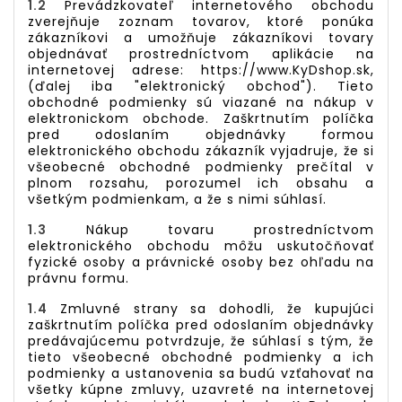
1.2
Prevádzkovateľ internetového obchodu
zverejňuje zoznam tovarov, ktoré ponúka
zákazníkovi a umožňuje zákazníkovi tovary
objednávať prostredníctvom aplikácie na
internetovej adrese:
https://www.
KyDshop
.sk
,
(ďalej iba "elektronický obchod"). Tieto
obchodné podmienky sú viazané na nákup v
elektronickom obchode. Zaškrtnutím políčka
pred odoslaním objednávky formou
elektronického obchodu zákazník vyjadruje, že si
všeobecné obchodné podmienky prečítal v
plnom rozsahu, porozumel ich obsahu a
všetkým podmienkam, a že s nimi súhlasí.
1.3
Nákup tovaru prostredníctvom
elektronického obchodu môžu uskutočňovať
fyzické osoby a právnické osoby bez ohľadu na
právnu formu.
1.4
Zmluvné strany sa dohodli, že kupujúci
zaškrtnutím políčka pred odoslaním objednávky
predávajúcemu potvrdzuje, že súhlasí s tým, že
tieto všeobecné obchodné podmienky a ich
podmienky a ustanovenia sa budú vzťahovať na
všetky kúpne zmluvy, uzavreté na internetovej