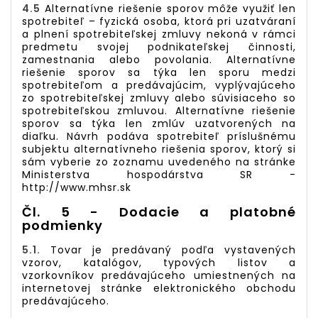
4.5
Alternatívne riešenie sporov môže využiť len
spotrebiteľ – fyzická osoba, ktorá pri uzatváraní
a plnení spotrebiteľskej zmluvy nekoná v rámci
predmetu svojej podnikateľskej činnosti,
zamestnania alebo povolania. Alternatívne
riešenie sporov sa týka len sporu medzi
spotrebiteľom a predávajúcim, vyplývajúceho
zo spotrebiteľskej zmluvy alebo súvisiaceho so
spotrebiteľskou zmluvou. Alternatívne riešenie
sporov sa týka len zmlúv uzatvorených na
diaľku. Návrh podáva spotrebiteľ príslušnému
subjektu alternatívneho riešenia sporov, ktorý si
sám vyberie zo zoznamu uvedeného na stránke
Ministerstva hospodárstva SR -
http://www.mhsr.sk
Čl. 5 - Dodacie a platobné
podmienky
5.1.
Tovar je predávaný podľa vystavených
vzorov, katalógov, typových listov a
vzorkovníkov predávajúceho umiestnených na
internetovej stránke elektronického obchodu
predávajúceho.