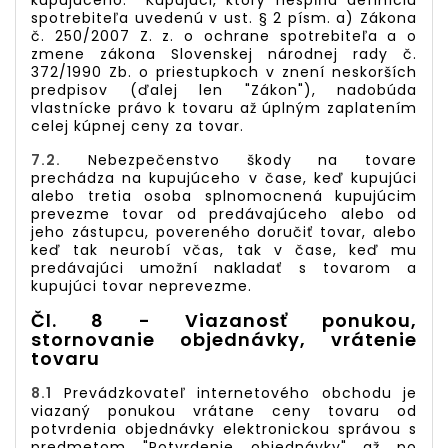
kupujúceho. Kupujúci, ktorý nespĺňa definíciu
spotrebiteľa uvedenú v ust. § 2 písm. a) Zákona
č. 250/2007 Z. z. o ochrane spotrebiteľa a o
zmene zákona Slovenskej národnej rady č.
372/1990 Zb. o priestupkoch v znení neskorších
predpisov (ďalej len "Zákon"), nadobúda
vlastnícke právo k tovaru až úplným zaplatením
celej kúpnej ceny za tovar.
7.2.
Nebezpečenstvo škody na tovare
prechádza na kupujúceho v čase, keď kupujúci
alebo tretia osoba splnomocnená kupujúcim
prevezme tovar od predávajúceho alebo od
jeho zástupcu, povereného doručiť tovar, alebo
keď tak neurobí včas, tak v čase, keď mu
predávajúci umožní nakladať s tovarom a
kupujúci tovar neprevezme.
Čl. 8 - Viazanosť ponukou,
stornovanie objednávky, vrátenie
tovaru
8.1
Prevádzkovateľ internetového obchodu je
viazaný ponukou vrátane ceny tovaru od
potvrdenia objednávky elektronickou správou s
predmetom "Potvrdenie objednávky" až po