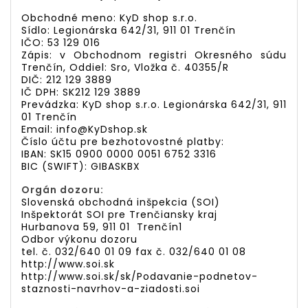
Obchodné meno: KyD shop s.r.o.
Sídlo: Legionárska 642/31, 911 01 Trenčín
IČO: 53 129 016
Zápis: v Obchodnom registri Okresného súdu
Trenčín, Oddiel: Sro, Vložka č. 40355/R
DIČ: 212 129 3889
IČ DPH: SK212 129 3889
Prevádzka: KyD shop s.r.o. Legionárska 642/31, 911
01 Trenčín
Email:
info@KyDshop.sk
Číslo účtu pre bezhotovostné platby:
IBAN: SK15 0900 0000 0051 6752 3316
BIC (SWIFT): GIBASKBX
Orgán dozoru:
Slovenská obchodná inšpekcia (SOI)
Inšpektorát SOI pre Trenčiansky kraj
Hurbanova 59, 911 01 Trenčín1
Odbor výkonu dozoru
tel. č. 032/640 01 09 fax č. 032/640 01 08
http://www.soi.sk
http://www.soi.sk/sk/Podavanie-podnetov-
staznosti-navrhov-a-ziadosti.soi