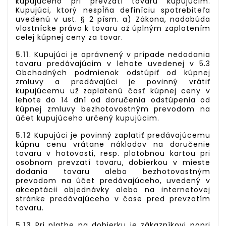
kupujúceho pri prevzatí tovaru kupujúcim.
Kupujúci, ktorý nespĺňa definíciu spotrebiteľa
uvedenú v ust. § 2 písm. a) Zákona, nadobúda
vlastnícke právo k tovaru až úplným zaplatením
celej kúpnej ceny za tovar.
5.11
. Kupujúci je oprávnený v prípade nedodania
tovaru predávajúcim v lehote uvedenej v 5.3
Obchodných podmienok odstúpiť od kúpnej
zmluvy a predávajúci je povinný vrátiť
kupujúcemu už zaplatenú časť kúpnej ceny v
lehote do 14 dní od doručenia odstúpenia od
kúpnej zmluvy bezhotovostným prevodom na
účet kupujúceho určený kupujúcim.
5.12
Kupujúci je povinný zaplatiť predávajúcemu
kúpnu cenu vrátane nákladov na doručenie
tovaru v hotovosti, resp. platobnou kartou pri
osobnom prevzatí tovaru, dobierkou v mieste
dodania tovaru alebo bezhotovostným
prevodom na účet predávajúceho, uvedený v
akceptácii objednávky alebo na internetovej
stránke predávajúceho v čase pred prevzatím
tovaru.
5.13
Pri platbe na dobierku je zákazníkovi popri