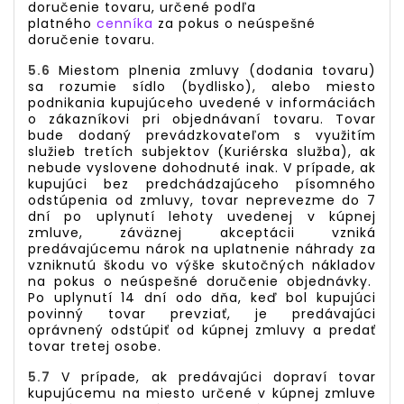
doručenie tovaru, určené podľa
platného
cenníka
za pokus o neúspešné
doručenie tovaru.
5.6
Miestom plnenia zmluvy (dodania tovaru)
sa rozumie sídlo (bydlisko), alebo miesto
podnikania kupujúceho uvedené v informáciách
o zákazníkovi pri objednávaní tovaru. Tovar
bude dodaný prevádzkovateľom s využitím
služieb tretích subjektov (Kuriérska služba), ak
nebude vyslovene dohodnuté inak. V prípade, ak
kupujúci bez predchádzajúceho písomného
odstúpenia od zmluvy, tovar neprevezme do 7
dní po uplynutí lehoty uvedenej v kúpnej
zmluve, záväznej akceptácii vzniká
predávajúcemu nárok na uplatnenie náhrady za
vzniknutú škodu vo výške skutočných nákladov
na pokus o neúspešné doručenie objednávky.
Po uplynutí 14 dní odo dňa, keď bol kupujúci
povinný tovar prevziať, je predávajúci
oprávnený odstúpiť od kúpnej zmluvy a predať
tovar tretej osobe.
5.7
V prípade, ak predávajúci dopraví tovar
kupujúcemu na miesto určené v kúpnej zmluve