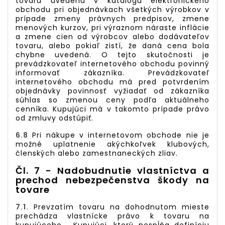
tovaru uvedenú v katalógu elektronického
obchodu pri objednávkach všetkých výrobkov v
prípade zmeny právnych predpisov, zmene
menových kurzov, pri výraznom náraste inflácie
a zmene cien od výrobcov alebo dodávateľov
tovaru, alebo pokiaľ zistí, že daná cena bola
chybne uvedená. O tejto skutočnosti je
prevádzkovateľ internetového obchodu povinný
informovať zákazníka. Prevádzkovateľ
internetového obchodu má pred potvrdením
objednávky povinnosť vyžiadať od zákazníka
súhlas so zmenou ceny podľa aktuálneho
cenníka. Kupujúci má v takomto prípade právo
od zmluvy odstúpiť.
6.8
Pri nákupe v internetovom obchode nie je
možné uplatnenie akýchkoľvek klubových,
členských alebo zamestnaneckých zliav.
Čl. 7 - Nadobudnutie vlastníctva a
prechod nebezpečenstva škody na
tovare
7.1.
Prevzatím tovaru na dohodnutom mieste
prechádza vlastnícke právo k tovaru na