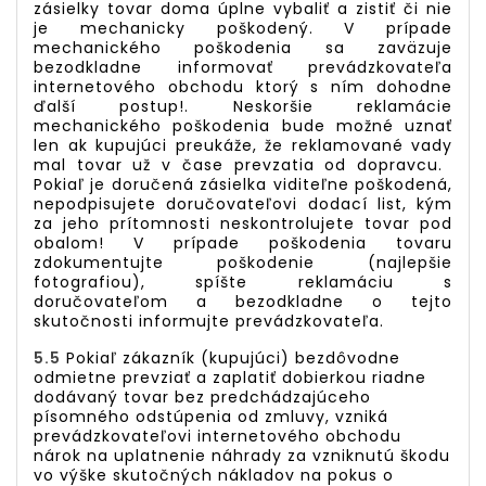
zásielky tovar doma úplne vybaliť a zistiť či nie
je mechanicky poškodený. V prípade
mechanického poškodenia sa zaväzuje
bezodkladne informovať prevádzkovateľa
internetového obchodu ktorý s ním dohodne
ďalší postup!. Neskoršie reklamácie
mechanického poškodenia bude možné uznať
len ak kupujúci preukáže, že reklamované vady
mal tovar už v čase prevzatia od dopravcu.
Pokiaľ je doručená zásielka viditeľne poškodená,
nepodpisujete doručovateľovi dodací list, kým
za jeho prítomnosti neskontrolujete tovar pod
obalom! V prípade poškodenia tovaru
zdokumentujte poškodenie (najlepšie
fotografiou), spíšte reklamáciu s
doručovateľom a bezodkladne o tejto
skutočnosti informujte prevádzkovateľa.
5.5
Pokiaľ zákazník (kupujúci) bezdôvodne
odmietne prevziať a zaplatiť dobierkou riadne
dodávaný tovar bez predchádzajúceho
písomného odstúpenia od zmluvy, vzniká
prevádzkovateľovi internetového obchodu
nárok na uplatnenie náhrady za vzniknutú škodu
vo výške skutočných nákladov na pokus o