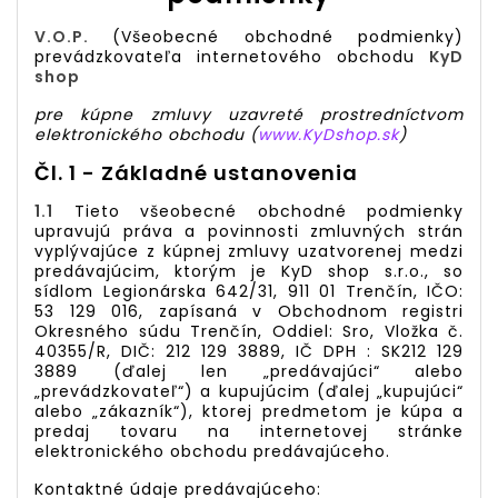
V.O.P.
(Všeobecné obchodné podmienky)
prevádzkovateľa internetového obchodu
KyD
shop
pre kúpne zmluvy uzavreté prostredníctvom
elektronického obchodu (
www.KyDshop.sk
)
Čl. 1 - Základné ustanovenia
1.1
Tieto všeobecné obchodné podmienky
upravujú práva a povinnosti zmluvných strán
vyplývajúce z kúpnej zmluvy uzatvorenej medzi
predávajúcim, ktorým je KyD shop s.r.o., so
sídlom Legionárska 642/31, 911 01 Trenčín, IČO:
53 129 016, zapísaná v Obchodnom registri
Okresného súdu Trenčín, Oddiel: Sro, Vložka č.
40355/R, DIČ: 212 129 3889, IČ DPH : SK212 129
3889 (ďalej len „predávajúci“ alebo
„prevádzkovateľ“) a kupujúcim (ďalej „kupujúci“
alebo „zákazník“), ktorej predmetom je kúpa a
predaj tovaru na internetovej stránke
elektronického obchodu predávajúceho.
Kontaktné údaje predávajúceho: