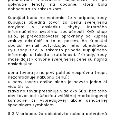
uplynutie lehoty na dodanie, ktorá bola
dohodnutá so zákazníkom.
Kupujúci berie na vedomie, že v prípade, kedy
Kupujúci objedná tovar za cenu zverejnenú
omylom v dôsledku chyby interného
informačného systému spoločnosti KyD shop
s.r.o., je prevádzkovateľ oprávnený od kúpnej
zmluvy odstúpiť, a to aj potom, čo Kupujúci
obdržal e-mail potvrdzujúci jeho objednávku.
KyD shop s.r.o. v takomto prípade Kupujúceho
informuje o takejto skutočnosti. Príklady, kedy
môže dôjsť k chybne zverejnenej cene sú najmä
nasledujúce:
cena tovaru je na prvý pohľad nesprávna (napr.
nezohľadnuje nákupnú cenu);
u ceny tovaru chýba alebo je navyše jedna či
viac číslic;
zľava na tovar presahuje viac ako 50%, bez toho
aby tovar bol súčasťou zvláštnej marketingovej
kampane či výpredajovej akcie označenej
špeciálnym symbolom.
8.2
V prípade, že objednávka nebola potvrdená