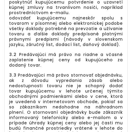
poskytnúť kupujúcemu potvrdenie o uzavretí
kúpnej zmluvy na trvanlivom nosiči, napríklad
prostredníctvom e-mailu.
odovzdať kupujúcemu najneskôr spolu s
tovarom v písomnej alebo elektronickej podobe
všetky doklady potrebné na prevzatie a užívanie
tovaru a ďalšie doklady predpísané platnými
právnymi predpismi (návody v slovenskom
jazyku, záručný list, dodací list, daňový doklad).
3.2
Predávajúci má právo na riadne a včasné
zaplatenie kúpnej ceny od kupujúceho za
dodaný tovar.
3.3
Predávajúci má právo stornovať objednávku,
ak z dôvodu vypredania zásob alebo
nedostupnosti tovaru nie je schopný dodať
tovar kupujúcemu v lehote určenej týmito
obchodnými podmienkami alebo v cene, ktorá
je uvedená v internetovom obchode, pokiaľ sa
so zákazníkom nedohodne na náhradnom
plnení. O stornovaní objednávky bude zákazník
informovaný telefonicky alebo e-mailom a v
prípade úhrady kúpnej ceny alebo jej časti mu
budú finančné prostriedky vrátené v lehote do