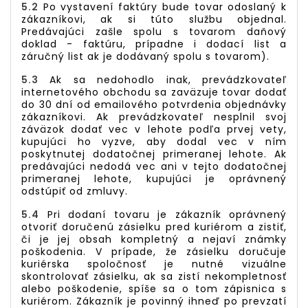
5.2
Po vystavení faktúry bude tovar odoslaný k
zákazníkovi, ak si túto službu objednal.
Predávajúci zašle spolu s tovarom daňový
doklad - faktúru, prípadne i dodací list a
záručný list ak je dodávaný spolu s tovarom).
5.3
Ak sa nedohodlo inak, prevádzkovateľ
internetového obchodu sa zaväzuje tovar dodať
do 30 dní od emailového potvrdenia objednávky
zákazníkovi. Ak prevádzkovateľ nesplnil svoj
záväzok dodať vec v lehote podľa prvej vety,
kupujúci ho vyzve, aby dodal vec v ním
poskytnutej dodatočnej primeranej lehote. Ak
predávajúci nedodá vec ani v tejto dodatočnej
primeranej lehote, kupujúci je oprávnený
odstúpiť od zmluvy.
5.4
Pri dodaní tovaru je zákazník oprávnený
otvoriť doručenú zásielku pred kuriérom a zistiť,
či je jej obsah kompletný a nejaví známky
poškodenia. V prípade, že zásielku doručuje
kuriérska spoločnosť je nutné vizuálne
skontrolovať zásielku, ak sa zistí nekompletnosť
alebo poškodenie, spíše sa o tom zápisnica s
kuriérom. Zákazník je povinný ihneď po prevzatí