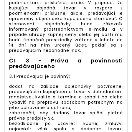
podmienkami príslušnej akcie. V prípade, že
kupujúci objedná tovar v rozpore s
podmienkami príslušnej akcie, predávajúci je
oprávnený objednávku kupujúceho stornovať. O
stornovaní objednávky bude zákazník
informovaný prostredníctvom e-mailu a v
prípade úhrady kúpnej ceny alebo jej časti mu
budú finančné prostriedky vrátené v lehote do
14 dní na ním určený účet, pokiaľ sa s
predávajúcim nedohodne inak.
Čl. 3 - Práva a povinnosti
predávajúceho
3.1
Predávajúci je povinný:
dodať na základe objednávky potvrdenej
predávajúcim kupujúcemu tovar v dohodnutom
množstve, kvalite a termíne a zabaliť ho alebo
vybaviť na prepravu spôsobom potrebným na
jeho uchovanie a ochranu,
zabezpečiť, aby dodaný tovar spĺňal platné
právne predpisy SR,
bezodkladne po uzavretí kúpnej zmluvy,
najneskôr však spolu s dodaním tovaru