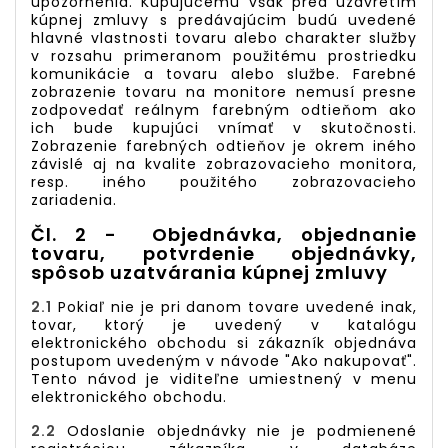
upozornenia. Kupujúcemu však pred uzavretím
kúpnej zmluvy s predávajúcim budú uvedené
hlavné vlastnosti tovaru alebo charakter služby
v rozsahu primeranom použitému prostriedku
komunikácie a tovaru alebo službe. Farebné
zobrazenie tovaru na monitore nemusí presne
zodpovedať reálnym farebným odtieňom ako
ich bude kupujúci vnímať v skutočnosti.
Zobrazenie farebných odtieňov je okrem iného
závislé aj na kvalite zobrazovacieho monitora,
resp. iného použitého zobrazovacieho
zariadenia.
Čl. 2 - Objednávka, objednanie
tovaru, potvrdenie objednávky,
spôsob uzatvárania kúpnej zmluvy
2.1
Pokiaľ nie je pri danom tovare uvedené inak,
tovar, ktorý je uvedený v katalógu
elektronického obchodu si zákazník objednáva
postupom uvedeným v návode "
Ako nakupovať
".
Tento návod je viditeľne umiestnený v menu
elektronického obchodu.
2.2
Odoslanie objednávky nie je podmienené