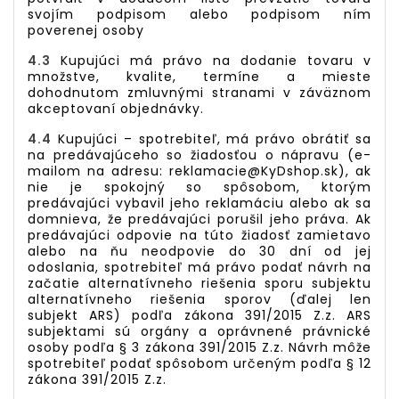
svojím podpisom alebo podpisom ním
poverenej osoby
4.3
Kupujúci má právo na dodanie tovaru v
množstve, kvalite, termíne a mieste
dohodnutom zmluvnými stranami v záväznom
akceptovaní objednávky.
4.4
Kupujúci – spotrebiteľ, má právo obrátiť sa
na predávajúceho so žiadosťou o nápravu (e-
mailom na adresu:
reklamacie@
KyDshop
.sk
), ak
nie je spokojný so spôsobom, ktorým
predávajúci vybavil jeho reklamáciu alebo ak sa
domnieva, že predávajúci porušil jeho práva. Ak
predávajúci odpovie na túto žiadosť zamietavo
alebo na ňu neodpovie do 30 dní od jej
odoslania, spotrebiteľ má právo podať návrh na
začatie alternatívneho riešenia sporu subjektu
alternatívneho riešenia sporov (ďalej len
subjekt ARS) podľa zákona 391/2015 Z.z. ARS
subjektami sú orgány a oprávnené právnické
osoby podľa § 3 zákona 391/2015 Z.z. Návrh môže
spotrebiteľ podať spôsobom určeným podľa § 12
zákona 391/2015 Z.z.