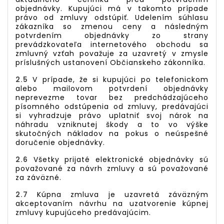
objednávky. Kupujúci má v takomto prípade
právo od zmluvy odstúpiť. Udelením súhlasu
zákazníka so zmenou ceny a následným
potvrdením objednávky zo strany
prevádzkovateľa internetového obchodu sa
zmluvný vzťah považuje za uzavretý v zmysle
príslušných ustanovení Občianskeho zákonníka.
2.5
V prípade, že si kupujúci po telefonickom
alebo mailovom potvrdení objednávky
neprevezme tovar bez predchádzajúceho
písomného odstúpenia od zmluvy, predávajúci
si vyhradzuje právo uplatniť svoj nárok na
náhradu vzniknutej škody a to vo výške
skutočných nákladov na pokus o neúspešné
doručenie objednávky.
2.6
Všetky prijaté elektronické objednávky sú
považované za návrh zmluvy a sú považované
za záväzné.
2.7
Kúpna zmluva je uzavretá záväzným
akceptovaním návrhu na uzatvorenie kúpnej
zmluvy kupujúceho predávajúcim.