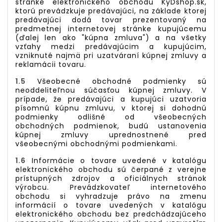
stránke elektronického obchodu KyDshop.sk,
ktorú prevádzkuje predávajúci, na základe ktorej
predávajúci dodá tovar prezentovaný na
predmetnej internetovej stránke kupujúcemu
(ďalej len ako "kúpna zmluva") a na všetky
vzťahy medzi predávajúcim a kupujúcim,
vzniknuté najmä pri uzatváraní kúpnej zmluvy a
reklamácii tovaru.
1.5
Všeobecné obchodné podmienky sú
neoddeliteľnou súčasťou kúpnej zmluvy. V
prípade, že predávajúci a kupujúci uzatvoria
písomnú kúpnu zmluvu, v ktorej si dohodnú
podmienky odlišné od všeobecných
obchodných podmienok, budú ustanovenia
kúpnej zmluvy uprednostnené pred
všeobecnými obchodnými podmienkami.
1.6
Informácie o tovare uvedené v katalógu
elektronického obchodu sú čerpané z verejne
prístupných zdrojov a oficiálnych stránok
výrobcu. Prevádzkovateľ internetového
obchodu si vyhradzuje právo na zmenu
informácií o tovare uvedených v katalógu
elektronického obchodu bez predchádzajúceho