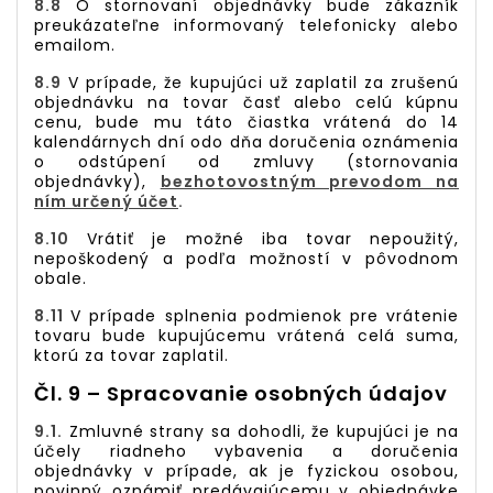
8.8
O stornovaní objednávky bude zákazník
preukázateľne informovaný telefonicky alebo
emailom.
8.9
V prípade, že kupujúci už zaplatil za zrušenú
objednávku na tovar časť alebo celú kúpnu
cenu, bude mu táto čiastka vrátená do 14
kalendárnych dní odo dňa doručenia oznámenia
o odstúpení od zmluvy (stornovania
objednávky),
bezhotovostným prevodom na
ním určený účet
.
8.10
Vrátiť je možné iba tovar nepoužitý,
nepoškodený a podľa možností v pôvodnom
obale.
8.11
V prípade splnenia podmienok pre vrátenie
tovaru bude kupujúcemu vrátená celá suma,
ktorú za tovar zaplatil.
Čl. 9 – Spracovanie osobných údajov
9.1.
Zmluvné strany sa dohodli, že kupujúci je na
účely riadneho vybavenia a doručenia
objednávky v prípade, ak je fyzickou osobou,
povinný oznámiť predávajúcemu v objednávke