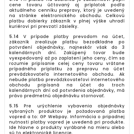
cene tovaru účtovaný aj príplatok podľa
aktuálneho cenníku prepravy, ktorý je uvedený
na stránke elektronického obchodu. Celkovú
platbu dobierky zákazník v plnej výške uhradí
kuriérovi pri prevzatí zásielky.
5.14
V prípade platby prevodom na účet,
zákazník zrealizuje platbu bezodkladne po
potvrdení objednávky, najneskôr však do 3
kalendárnych dní. Zakúpený tovar bude
vyexpedovaný až po zaplatení jeho ceny, čím sa
rozumie pripísanie celej ceny tovaru vrátane
prípadného príplatku za prepravu na účet
prevádzkovateľa internetového obchodu. Ak
nebude platba prevádzkovateľovi internetového
obchodu pripísaná na účet do troch
kalendárnych dní od potvrdenia objednávky, má
právo predmetnú objednávku stornovať.
5.15
Pre urýchlenie vybavenia objednávky
vybraných produktov je požadovaná platba
vopred a to: GP Webpay. Informácia o pripadnej
nutnosti platby vopred je uvedená pri produkte.
Ide hlavne o produkty vyrábané na mieru alebo
sú to elektronické licencie.