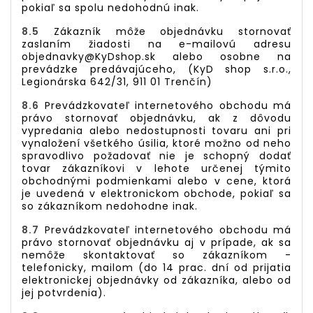
pokiaľ sa spolu nedohodnú inak.
8.5
Zákazník môže objednávku stornovať
zaslaním žiadosti na e-mailovú adresu
objednavky@KyDshop.sk
alebo osobne na
prevádzke predávajúceho, (KyD shop s.r.o.,
Legionárska 642/31, 911 01 Trenčín)
8.6
Prevádzkovateľ internetového obchodu má
právo stornovať objednávku, ak z dôvodu
vypredania alebo nedostupnosti tovaru ani pri
vynaložení všetkého úsilia, ktoré možno od neho
spravodlivo požadovať nie je schopný dodať
tovar zákazníkovi v lehote určenej týmito
obchodnými podmienkami alebo v cene, ktorá
je uvedená v elektronickom obchode, pokiaľ sa
so zákazníkom nedohodne inak.
8.7
Prevádzkovateľ internetového obchodu má
právo stornovať objednávku aj v prípade, ak sa
nemôže skontaktovať so zákazníkom -
telefonicky, mailom (do 14 prac. dní od prijatia
elektronickej objednávky od zákazníka, alebo od
jej potvrdenia).