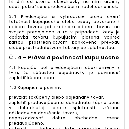
14 dní od storna objednávky na ním určený
účet, pokiaľ sa s predávajúcim nedohodne inak.
3.4
Predávajúci si vyhradzuje právo overiť
totožnosť kupujúceho alebo osoby poverené k
odberu tovaru pri osobnom odbere tovaru na
svojich predajniach a to v prípadoch, kedy je
dodávka tovaru kupujúcim platená vopred
kartou, prostredníctvom bankového prevodu
alebo prostredníctvom faktúry so splatnosťou.
Čl. 4 - Práva a povinnosti kupujúceho
4.1
Kupujúci bol predávajúcim oboznámený s
tým, že súčasťou objednávky je povinnosť
zaplatiť kúpnu cenu.
4.2
Kupujúci je povinný:
prevziať zakúpený alebo objednaný tovar,
zaplatiť predávajúcemu dohodnutú kúpnu cenu
v dohodnutej lehote splatnosti vrátane
nákladov na doručenie tovaru,
nepoškodzovať dobré obchodné meno
predávajúceho,
potvrdiť v dodacom liste prevzatie tovaru