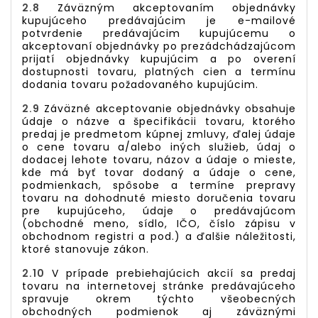
2.8
Záväzným akceptovaním objednávky
kupujúceho predávajúcim je e-mailové
potvrdenie predávajúcim kupujúcemu o
akceptovaní objednávky po prezádchádzajúcom
prijatí objednávky kupujúcim a po overení
dostupnosti tovaru, platných cien a termínu
dodania tovaru požadovaného kupujúcim.
2.9
Záväzné akceptovanie objednávky obsahuje
údaje o názve a špecifikácii tovaru, ktorého
predaj je predmetom kúpnej zmluvy, ďalej údaje
o cene tovaru a/alebo iných služieb, údaj o
dodacej lehote tovaru, názov a údaje o mieste,
kde má byť tovar dodaný a údaje o cene,
podmienkach, spôsobe a termíne prepravy
tovaru na dohodnuté miesto doručenia tovaru
pre kupujúceho, údaje o predávajúcom
(obchodné meno, sídlo, IČO, číslo zápisu v
obchodnom registri a pod.) a ďalšie náležitosti,
ktoré stanovuje zákon.
2.10
V prípade prebiehajúcich akcií sa predaj
tovaru na internetovej stránke predávajúceho
spravuje okrem týchto všeobecných
obchodných podmienok aj záväznými