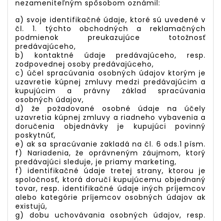
nezameniteľným spôsobom oznámil:
a) svoje identifikačné údaje, ktoré sú uvedené v
čl. 1. týchto obchodných a reklamačných
podmienok preukazujúce totožnosť
predávajúceho,
b) kontaktné údaje predávajúceho, resp.
zodpovednej osoby predávajúceho,
c) účel spracúvania osobných údajov ktorým je
uzavretie kúpnej zmluvy medzi predávajúcim a
kupujúcim a právny základ spracúvania
osobných údajov,
d) že požadované osobné údaje na účely
uzavretia kúpnej zmluvy a riadneho vybavenia a
doručenia objednávky je kupujúci povinný
poskytnúť,
e) ak sa spracúvanie zakladá na čl. 6 ods.1 písm.
f) Nariadenia, že oprávneným záujmom, ktorý
predávajúci sleduje, je priamy marketing,
f) identifikačné údaje tretej strany, ktorou je
spoločnosť, ktorá doručí kupujúcemu objednaný
tovar, resp. identifikačné údaje iných príjemcov
alebo kategórie príjemcov osobných údajov ak
existujú,
g) dobu uchovávania osobných údajov, resp.