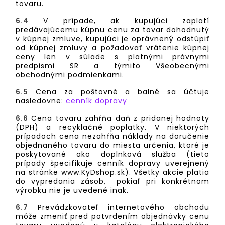
tovaru.
6.4
V prípade, ak kupujúci zaplatí
predávajúcemu kúpnu cenu za tovar dohodnutý
v kúpnej zmluve, kupujúci je oprávnený odstúpiť
od kúpnej zmluvy a požadovať vrátenie kúpnej
ceny len v súlade s platnými právnymi
predpismi SR a týmito Všeobecnými
obchodnými podmienkami.
6.5
Cena za poštovné a balné sa účtuje
nasledovne:
cenník dopravy
6.6
Cena tovaru zahŕňa daň z pridanej hodnoty
(DPH) a recyklačné poplatky. V niektorých
prípadoch cena nezahŕňa náklady na doručenie
objednaného tovaru do miesta určenia, ktoré je
poskytované ako doplnková služba (tieto
prípady špecifikuje cenník dopravy uverejnený
na stránke
www.
KyDshop
.sk
). Všetky akcie platia
do vypredania zásob, pokiaľ pri konkrétnom
výrobku nie je uvedené inak.
6.7
Prevádzkovateľ internetového obchodu
môže zmeniť pred potvrdením objednávky cenu