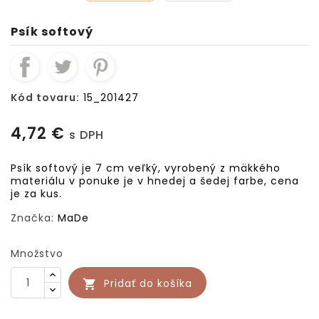
Psík softový
Kód tovaru:
15_201427
4,72 €
s DPH
Psík softový je 7 cm veľký, vyrobený z mäkkého
materiálu v ponuke je v hnedej a šedej farbe, cena
je za kus.
Značka:
MaDe
Množstvo
Pridať do košíka
