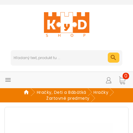
0

Hračky, Deti a Bábätká
Hračky
Žartovné predmety