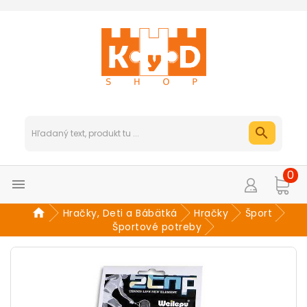
0

Hračky, Deti a Bábätká
Hračky
Šport
Športové potreby