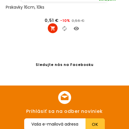
Prskavky 16cm, 10ks
Bežná
Cena
0,51 €
0,56 €
-10%
cena
Sledujte nás na Facebooku
Prihlásiť sa na odber noviniek