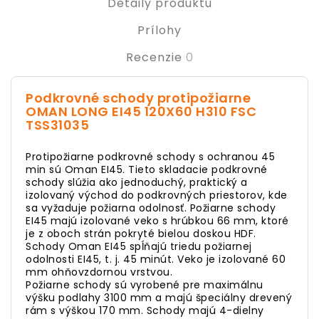
Detaily produktu
Prílohy
Recenzie
0
Podkrovné schody protipožiarne
OMAN LONG EI45 120X60 H310 FSC
TSS31035
Protipožiarne podkrovné schody s ochranou 45
min sú Oman EI45. Tieto skladacie podkrovné
schody slúžia ako jednoduchý, praktický a
izolovaný východ do podkrovných priestorov, kde
sa vyžaduje požiarna odolnosť. Požiarne schody
EI45 majú izolované veko s hrúbkou 66 mm, ktoré
je z oboch strán pokryté bielou doskou HDF.
Schody Oman EI45 spĺňajú triedu požiarnej
odolnosti EI45, t. j. 45 minút. Veko je izolované 60
mm ohňovzdornou vrstvou.
Požiarne schody sú vyrobené pre maximálnu
výšku podlahy 3100 mm a majú špeciálny drevený
rám s výškou 170 mm. Schody majú 4-dielny