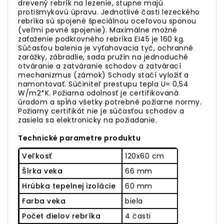
drevený rebrík na lezenie, stupne majú
protišmykovú úpravu. Jednotlivé časti lezeckého
rebríka sú spojené špeciálnou oceľovou sponou
(veľmi pevné spojenie). Maximálne možné
zaťaženie podkrovného rebríka EI45 je 160 kg.
Súčasťou balenia je vyťahovacia tyč, ochranné
zarážky, zábradlie, sada pružín na jednoduché
otváranie a zatváranie schodov a zatvárací
mechanizmus (zámok) Schody stačí vyložiť a
namontovať. Súčiniteľ prestupu tepla U= 0,54
W/m2*K. Požiarna odolnosť je certifikovaná
úradom a spĺňa všetky potrebné požiarne normy.
Požiarny certifikát nie je súčasťou schodov a
zasiela sa elektronicky na požiadanie.
Technické parametre produktu
Veľkosť
120x60 cm
Šírka veka
66 mm
Hrúbka tepelnej izolácie
60 mm
Farba veka
biela
Počet dielov rebríka
4 časti