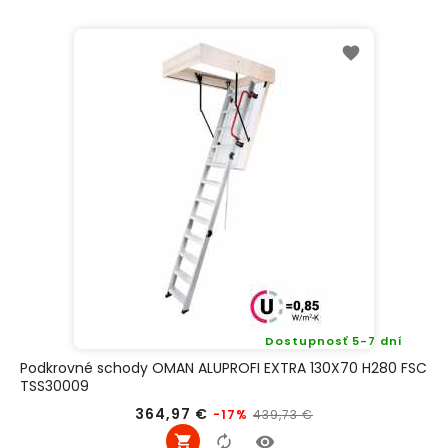
Dostupnosť 5-7 dní
Podkrovné schody OMAN ALUPROFI EXTRA 130X70 H280 FSC
TSS30009
Bežná
Cena
364,97 €
439,73 €
-17%
cena