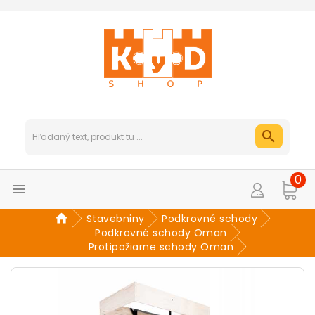
0

Stavebniny
Podkrovné schody
Podkrovné schody Oman
Protipožiarne schody Oman