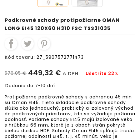
Podkrovné schody protipožiarne OMAN
LONG EI45 120X60 H310 FSC TSS31035
Kód tovaru:
27_5907572771473
449,32 €
576,05 €
s DPH
Ušetríte 22%
Dodanie do 7-10 dní
Protipožiarne podkrovné schody s ochranou 45 min
sú Oman EI45. Tieto skladacie podkrovné schody
slúžia ako jednoduchý, praktický a izolovaný východ
do podkrovných priestorov, kde sa vyžaduje požiarna
odolnosť. Požiarne schody EI45 majú izolované veko
s hrúbkou 66 mm, ktoré je z oboch strán pokryté
bielou doskou HDF. Schody Oman EI45 spĺňajú triedu
požiarnej odolnosti EI45, t. j. 45 minút. Veko je