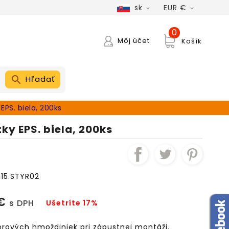
sk
EUR €


0
Môj účet
Košík
Hľadať
EPS. biela, 200ks
ky EPS. biela, 200ks
115.STYR02
 €
s DPH
Ušetríte 17%
ierových hmoždiniek pri zápustnej montáži.