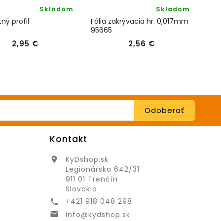
Skladom
Skladom
ný profil
Fólia zakrývacia hr. 0,017mm
Kryc
95665
TDS
Cena
Cena
2,95 €
2,56 €
Kontakt
KyDshop.sk

Legionárska 642/31
911 01 Trenčín
Slovakia
+421 918 048 298

info@kydshop.sk
