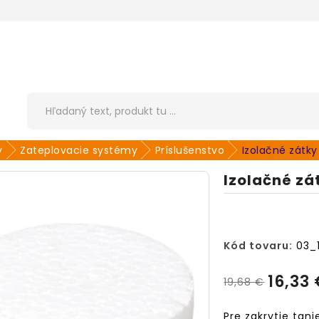
y
Zateplovacie systémy
Príslušenstvo
Izolačné zátky 
Izolačné zát
Kód tovaru:
03_
16,33
19,68 €
Pre zakrytie tan