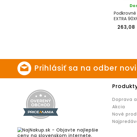
Do
Podkrovné
EXTRA 90X
TSS30115
263,08
Prihlásiť sa na odber nov
Produkt
Doprava a
Akcia
Nové prod
Najpredáv