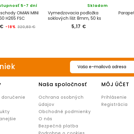
stupnosť 5-7 dní
Skladom
 schody OMAN MINI
Vymedzovacia podložka
Parapet
60 H265 FSC
soklových líšt 8mm, 50 ks
Bežná
Cena
Cena
 €
5,17 €
-18%
320,83 €
cena
iniek
y
Naša spoločnosť
MÔJ ÚČET
 doručenie
Ochrana osobných
Prihlásenie
údajov
Registrácia
ukty
Obchodné podmienky
anejšie
O nás
Bezpečná platba
Podrobne o cookies