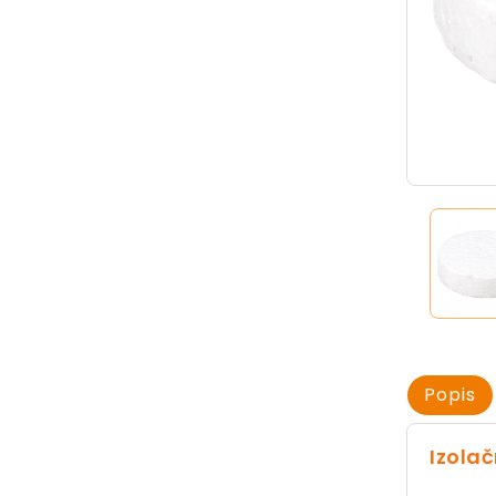
Popis
Izolač