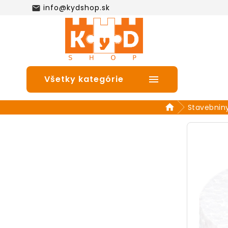
info@kydshop.sk

Všetky kategórie

Stavebnin