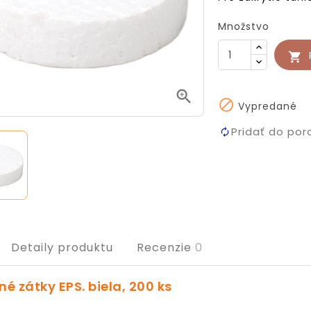
Množstvo



Vypredané
Pridať do por
Detaily produktu
Recenzie
0
né zátky EPS. biela, 200 ks