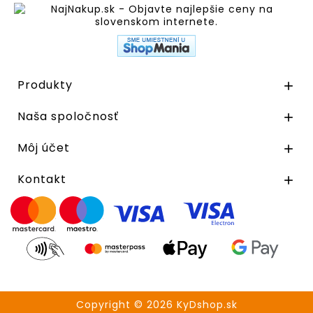
Produkty

Naša spoločnosť

Môj účet

Kontakt

Copyright © 2026 KyDshop.sk