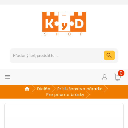
0

Dielňa
Príslušenstvo náradia
Pre priame brúsky