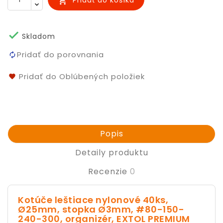
Pridať do košíka


Skladom
Pridať do porovnania
Pridať do Oblúbených položiek
Popis
Detaily produktu
Recenzie
0
Kotúče leštiace nylonové 40ks,
Ø25mm, stopka Ø3mm, #80-150-
240-300, organizér, EXTOL PREMIUM