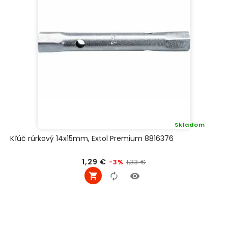
Skladom
Kľúč rúrkový 14x15mm, Extol Premium 8816376
Bežná
Cena
1,29 €
1,33 €
-3%
cena