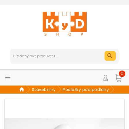
0

Stavebniny
Podložky pod podlahy