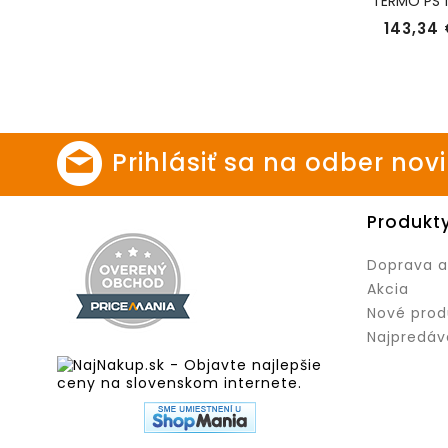
TERMO PS 
TSS30175
143,34 
Prihlásiť sa na odber nov
Produkt
Doprava a
Akcia
Nové prod
Najpredáv