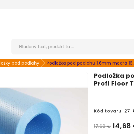
ložky pod podlahy
Podložka pod podlahu 1,6mm modrá 16,
Podložka p
Profi Floor
Kód tovaru:
27_
14,68
17,68 €