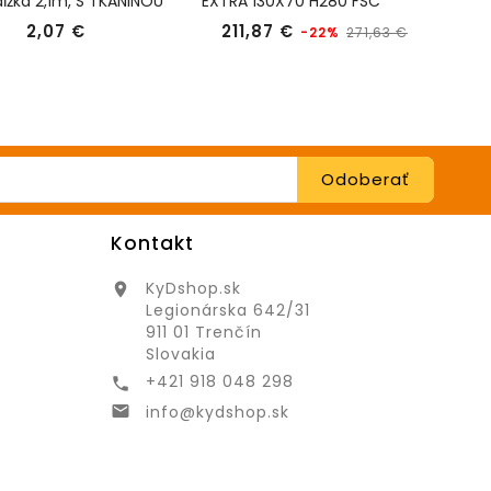
ĺžka 2,1m, S TKANINOU
EXTRA 130X70 H280 FSC
ALU
TSS30034
FSC
Cena
Bežná
Cena
2,07 €
211,87 €
3
-22%
271,63 €
cena
Kontakt
KyDshop.sk

Legionárska 642/31
911 01 Trenčín
Slovakia
+421 918 048 298

info@kydshop.sk
