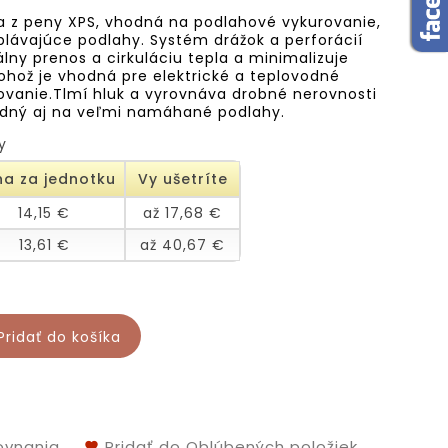
a z peny XPS, vhodná na podlahové vykurovanie,
lávajúce podlahy. Systém drážok a perforácií
ny prenos a cirkuláciu tepla a minimalizuje
Rohož je vhodná pre elektrické a teplovodné
ovanie.Tlmí hluk a vyrovnáva drobné nerovnosti
odný aj na veľmi namáhané podlahy.
y
a za jednotku
Vy ušetríte
14,15 €
až 17,68 €
13,61 €
až 40,67 €
Pridať do košíka
ovnania
Pridať do Oblúbených položiek