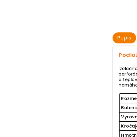
Popis
Podlo
Izolačn
perforác
a teplo
namáha
Rozme
Baleni
Vyrovn
Kročaj
Hmotn