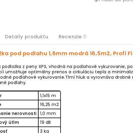
Detaily produktu
Recenzie
0
žka pod podlahu 1,6mm modrá 16,5m2, Profi F
á podložka z peny XPS, vhodná na podlahové vykurovanie, p
ií umožňuje optimálny prenos a cirkuláciu tepla a minimaliz
vodné podlahové vykurovanie.Tlmí hluk a vyrovnáva drobné 
né podlahy.
r
1,1x15 m
e
16,25 m2
anie nerovnosti
1,0 mm
ový útlm
19 dB
osť
3 kg