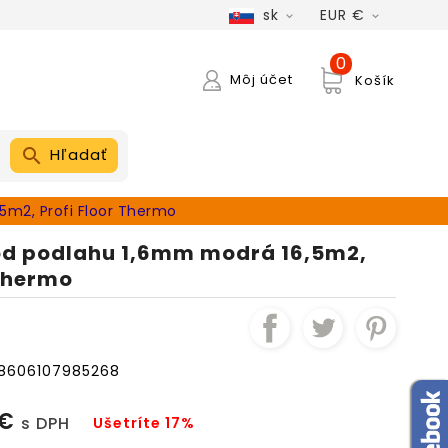
sk
EUR €


0
Môj účet
Košík
Hľadať
5m2, Profi Floor Thermo
od podlahu 1,6mm modrá 16,5m2,
 Thermo
8606107985268
 €
s DPH
Ušetríte 17%