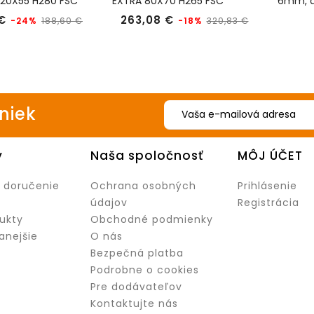
120X55 H280 FSC
EXTRA 80X70 H265 FSC
6mm, d
TSS30114
VERTEX
Bežná
Cena
Bežná
Cena
€
263,08 €
-24%
-18%
188,60 €
320,83 €
cena
cena
iniek
y
Naša spoločnosť
MÔJ ÚČET
 doručenie
Ochrana osobných
Prihlásenie
údajov
Registrácia
ukty
Obchodné podmienky
anejšie
O nás
Bezpečná platba
Podrobne o cookies
Pre dodávateľov
Kontaktujte nás