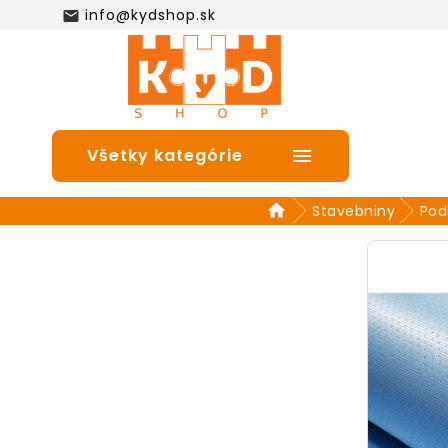
info@kydshop.sk

Všetky kategórie

Stavebniny
Pod