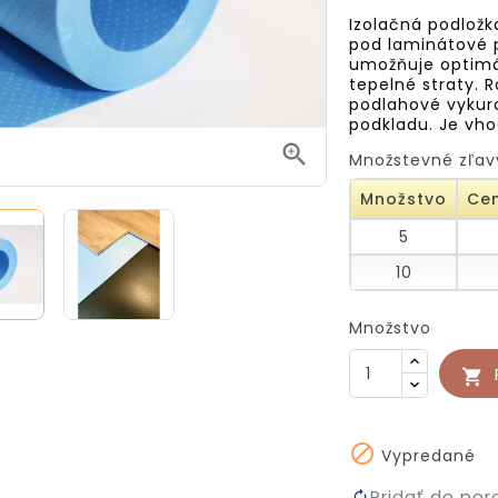
Izolačná podložk
pod laminátové p
umožňuje optimál
tepelné straty. 
podlahové vykur
podkladu. Je vh

Množstevné zľav
Množstvo
Cen
5
10
Množstvo


Vypredané
Pridať do por