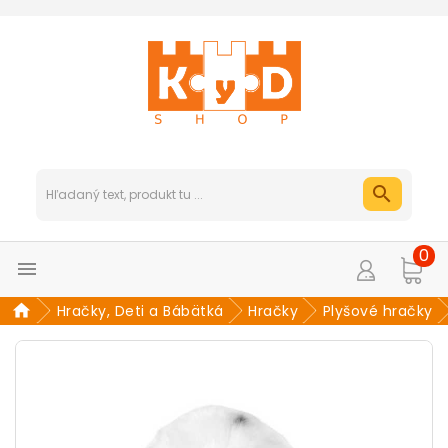
0

Hračky, Deti a Bábätká
Hračky
Plyšové hračky