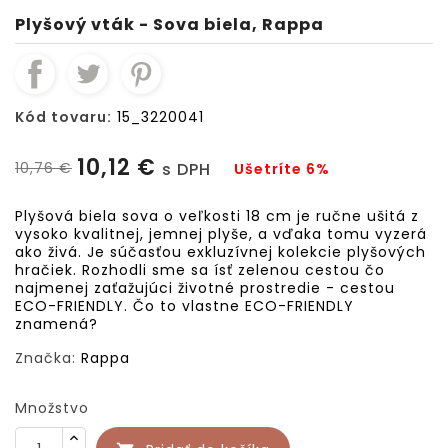
Plyšový vták - Sova biela, Rappa
Kód tovaru:
15_3220041
10,12 €
10,76 €
s DPH
Ušetríte 6%
Plyšová biela sova o veľkosti 18 cm je ručne ušitá z
vysoko kvalitnej, jemnej plyše, a vďaka tomu vyzerá
ako živá. Je súčasťou exkluzívnej kolekcie plyšových
hračiek. Rozhodli sme sa ísť zelenou cestou čo
najmenej zaťažujúci životné prostredie - cestou
ECO-FRIENDLY. Čo to vlastne ECO-FRIENDLY
znamená?
Značka:
Rappa
Množstvo