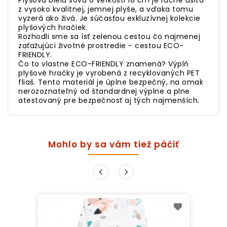
Plyšová biela sova o veľkosti 18 cm je ručne ušitá
z vysoko kvalitnej, jemnej plyše, a vďaka tomu
vyzerá ako živá. Je súčasťou exkluzívnej kolekcie
plyšových hračiek.
Rozhodli sme sa ísť zelenou cestou čo najmenej
zaťažujúci životné prostredie - cestou ECO-
FRIENDLY.
Čo to vlastne ECO-FRIENDLY znamená? Výplň
plyšové hračky je vyrobená z recyklovaných PET
fliaš. Tento materiál je úplne bezpečný, na omak
nerozoznateľný od štandardnej výplne a plne
atestovaný pre bezpečnosť aj tých najmenších.
Mohlo by sa vám tiež páčiť