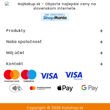
Produkty

Naša spoločnosť

Môj účet

Kontakt

Copyright © 2026 KyDshop.sk