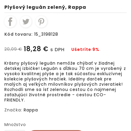
Plyšový leguán zelený, Rappa
Kód tovaru:
15_3198128
18,28 €
20,09 €
s DPH
Ušetríte 9%
Krásny plyšový leguán nemôže chýbať v žiadnej
detskej izbičke! Leguán s dĺžkou 70 cm je vyrobený z
vysoko kvalitnej plyše a je tak súčasťou exkluzívnej
kolekcie plyšových hračiek. Ideálny darček pre
malých aj veľkých milovníkov plyšových zvieratiek!
Rozhodli sme sa ísť zelenou cestou čo najmenej
zaťažujúci životné prostredie - cestou ECO-
FRIENDLY.
Značka:
Rappa
Množstvo