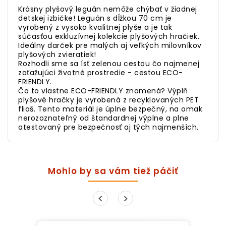
Krásny plyšový leguán nemôže chýbať v žiadnej
detskej izbičke! Leguán s dĺžkou 70 cm je
vyrobený z vysoko kvalitnej plyše a je tak
súčasťou exkluzívnej kolekcie plyšových hračiek.
Ideálny darček pre malých aj veľkých milovníkov
plyšových zvieratiek!
Rozhodli sme sa ísť zelenou cestou čo najmenej
zaťažujúci životné prostredie - cestou ECO-
FRIENDLY.
Čo to vlastne ECO-FRIENDLY znamená? Výplň
plyšové hračky je vyrobená z recyklovaných PET
fliaš. Tento materiál je úplne bezpečný, na omak
nerozoznateľný od štandardnej výplne a plne
atestovaný pre bezpečnosť aj tých najmenších.
Mohlo by sa vám tiež páčiť