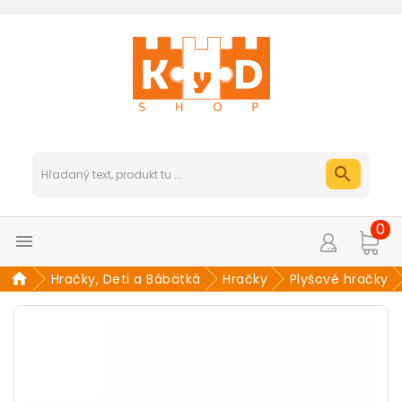
0

Hračky, Deti a Bábätká
Hračky
Plyšové hračky