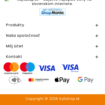
Produkty

Naša spoločnosť

Môj účet

Kontakt

Copyright © 2026 KyDshop.sk