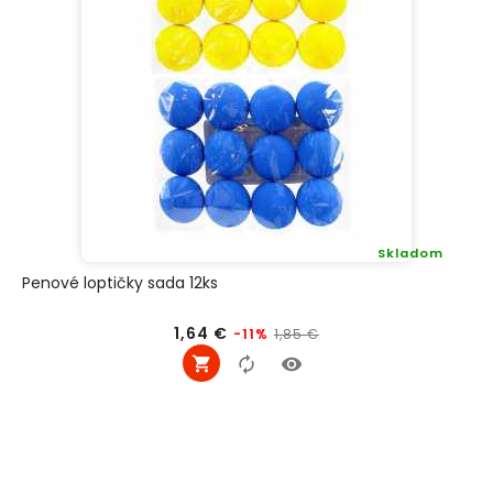
Skladom
Penové loptičky sada 12ks
Bežná
Cena
1,64 €
1,85 €
-11%
cena