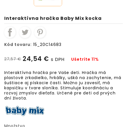
Interaktívna hračka Baby Mix kocka
Kód tovaru:
15_20C14683
24,54 €
27,57 €
s DPH
Ušetríte 11%
Interaktívna hračka pre Vaše deti. Hračka má
plastové zrkadielko, hrkálky, ušká na zachytenie, má
šuštiace aj pískacie časti. Možno ju zavesiť, má
kapsičku v tvare sloníka. Stimuluje koordináciu a
rozvoj zmyslov dieťaťa. Určené pre deti od prvých
dní života.
Množstvo