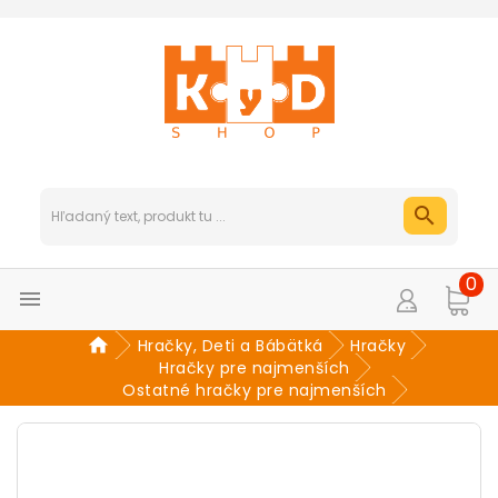
0

Hračky, Deti a Bábätká
Hračky
Hračky pre najmenších
Ostatné hračky pre najmenších