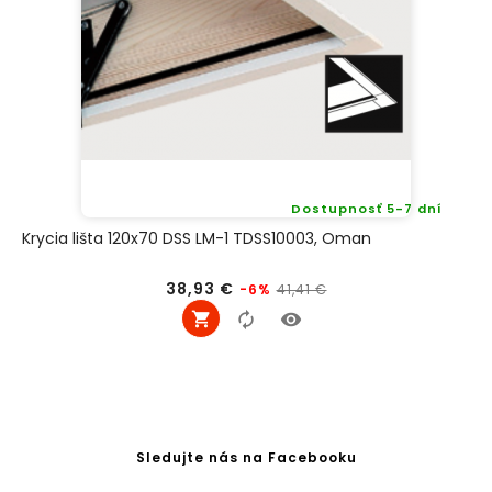
Dostupnosť 5-7 dní
Krycia lišta 120x70 DSS LM-1 TDSS10003, Oman
Bežná
Cena
38,93 €
41,41 €
-6%
cena
Sledujte nás na Facebooku