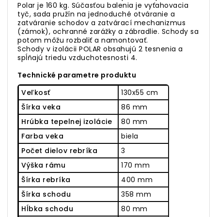
Polar je 160 kg. Súčasťou balenia je vyťahovacia
tyč, sada pružín na jednoduché otváranie a
zatváranie schodov a zatvárací mechanizmus
(zámok), ochranné zarážky a zábradlie. Schody sa
potom môžu rozbaliť a namontovať.
Schody v izolácii POLAR obsahujú 2 tesnenia a
spĺňajú triedu vzduchotesnosti 4.
Technické parametre produktu
Veľkosť
130x55 cm
Šírka veka
86 mm
Hrúbka tepelnej izolácie
80 mm
Farba veka
biela
Počet dielov rebríka
3
Výška rámu
170 mm
Šírka rebríka
400 mm
Šírka schodu
358 mm
Hĺbka schodu
80 mm