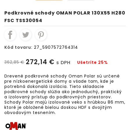
Podkrovné schody OMAN POLAR 130X55 H280
FSC TSS30054
Kód tovaru:
27_5907572764314
272,14 €
362,85 €
s DPH
Ušetríte 25%
Drevené podkrovné schody Oman Polar sú určené
pre nízkoenergetické domy a všade tam, kde je
potrebná dokonalá izolácia. Tieto skladacie
podkrovné schody slúžia ako jednoduchý, praktický
a izolovaný prístup do podkrovných priestorov.
Schody Polar majú izolované veko s hrúbkou 86 mm,
ktoré je obložené bielou doskou HDF s dvojitým
obvodovým tesnením.