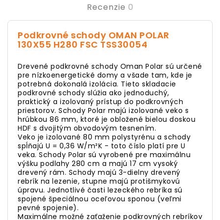
Recenzie
0
Podkrovné schody OMAN POLAR
130X55 H280 FSC TSS30054
Drevené podkrovné schody Oman Polar sú určené
pre nízkoenergetické domy a všade tam, kde je
potrebná dokonalá izolácia. Tieto skladacie
podkrovné schody slúžia ako jednoduchý,
praktický a izolovaný prístup do podkrovných
priestorov. Schody Polar majú izolované veko s
hrúbkou 86 mm, ktoré je obložené bielou doskou
HDF s dvojitým obvodovým tesnením.
Veko je izolované 80 mm polystyrénu a schody
spĺňajú U = 0,36 W/m²K - toto číslo platí pre U
veka. Schody Polar sú vyrobené pre maximálnu
výšku podlahy 280 cm a majú 17 cm vysoký
drevený rám. Schody majú 3-dielny drevený
rebrík na lezenie, stupne majú protišmykovú
úpravu. Jednotlivé časti lezeckého rebríka sú
spojené špeciálnou oceľovou sponou (veľmi
pevné spojenie).
Maximálne možné zaťaženie podkrovných rebríkov