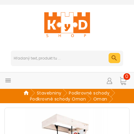
0

Stavebniny
Podkrovné schody
Podkrovné schody Oman
Oman