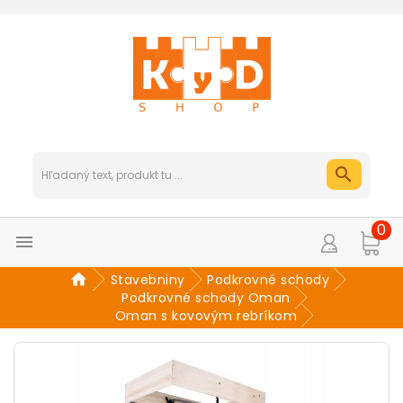
0

Stavebniny
Podkrovné schody
Podkrovné schody Oman
Oman s kovovým rebríkom