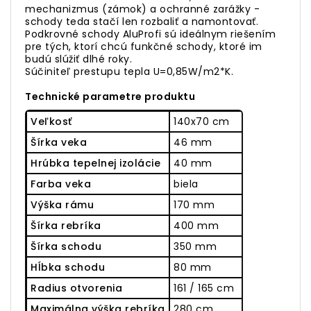
mechanizmus (zámok) a ochranné zarážky -
schody teda stačí len rozbaliť a namontovať.
Podkrovné schody AluProfi sú ideálnym riešením
pre tých, ktorí chcú funkčné schody, ktoré im
budú slúžiť dlhé roky.
Súčiniteľ prestupu tepla U=0,85W/m2*K.
Technické parametre produktu
Veľkosť
140x70 cm
Šírka veka
46 mm
Hrúbka tepelnej izolácie
40 mm
Farba veka
biela
Výška rámu
170 mm
Šírka rebríka
400 mm
Šírka schodu
350 mm
Hĺbka schodu
80 mm
Radius otvorenia
161 / 165 cm
Maximálna výška rebríka
280 cm