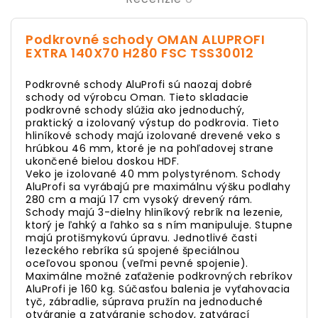
Podkrovné schody OMAN ALUPROFI
EXTRA 140X70 H280 FSC TSS30012
Podkrovné schody AluProfi sú naozaj dobré
schody od výrobcu Oman. Tieto skladacie
podkrovné schody slúžia ako jednoduchý,
praktický a izolovaný výstup do podkrovia. Tieto
hliníkové schody majú izolované drevené veko s
hrúbkou 46 mm, ktoré je na pohľadovej strane
ukončené bielou doskou HDF.
Veko je izolované 40 mm polystyrénom. Schody
AluProfi sa vyrábajú pre maximálnu výšku podlahy
280 cm a majú 17 cm vysoký drevený rám.
Schody majú 3-dielny hliníkový rebrík na lezenie,
ktorý je ľahký a ľahko sa s ním manipuluje. Stupne
majú protišmykovú úpravu. Jednotlivé časti
lezeckého rebríka sú spojené špeciálnou
oceľovou sponou (veľmi pevné spojenie).
Maximálne možné zaťaženie podkrovných rebríkov
AluProfi je 160 kg. Súčasťou balenia je vyťahovacia
tyč, zábradlie, súprava pružín na jednoduché
otváranie a zatváranie schodov, zatvárací