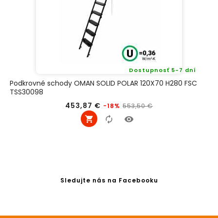
Dostupnosť 5-7 dní
Podkrovné schody OMAN SOLID POLAR 120X70 H280 FSC
TSS30098
Bežná
Cena
453,87 €
553,50 €
-18%
cena
Sledujte nás na Facebooku