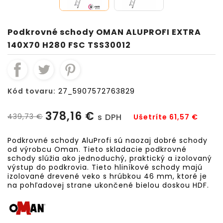
Podkrovné schody OMAN ALUPROFI EXTRA
140X70 H280 FSC TSS30012
Kód tovaru:
27_5907572763829
378,16 €
439,73 €
s DPH
Ušetríte 61,57 €
Podkrovné schody AluProfi sú naozaj dobré schody
od výrobcu Oman. Tieto skladacie podkrovné
schody slúžia ako jednoduchý, praktický a izolovaný
výstup do podkrovia. Tieto hliníkové schody majú
izolované drevené veko s hrúbkou 46 mm, ktoré je
na pohľadovej strane ukončené bielou doskou HDF.