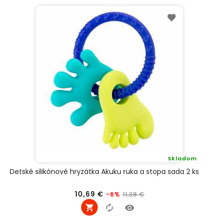
Skladom
Detské silikónové hryzátka Akuku ruka a stopa sada 2 ks
Bežná
Cena
10,69 €
11,38 €
-6%
cena