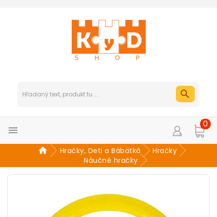
0

Hračky, Deti a Bábätká
Hračky
Náučné hračky