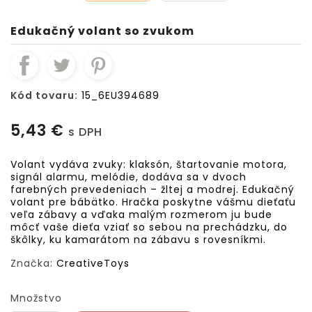
Edukačný volant so zvukom
Kód tovaru:
15_6EU394689
5,43 €
s DPH
Volant vydáva zvuky: klaksón, štartovanie motora,
signál alarmu, melódie, dodáva sa v dvoch
farebných prevedeniach – žltej a modrej. Edukačný
volant pre bábätko. Hračka poskytne vášmu dieťaťu
veľa zábavy a vďaka malým rozmerom ju bude
môcť vaše dieťa vziať so sebou na prechádzku, do
škôlky, ku kamarátom na zábavu s rovesníkmi.
Značka:
CreativeToys
Množstvo