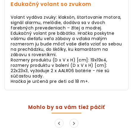
Edukačný volant so zvukom
Volant vydáva zvuky: klaksón, štartovanie motora,
signál alarmu, melódie, dodáva sa v dvoch
farebných prevedeniach – žltej a modrej.
Edukačný volant pre bábätko. Hračka poskytne
vášmu dieťaťu veľa zábavy a vďaka malým
rozmerom ju bude môcť vaše dieťa vziať so sebou
na prechádzku, do škôlky, ku kamarátom na
zábavu s rovesníkmi.
Rozmery produktu (D x V x H) [cm]: 19x19x4,
rozmery produktu v balení (D x V x H) [cm]:
22x23x3, vyžaduje 2 x AALR06 batérie - nie sú
súčasťou sady.
Hračka je určená pre deti od 18 m+.
Mohlo by sa vám tiež páčiť