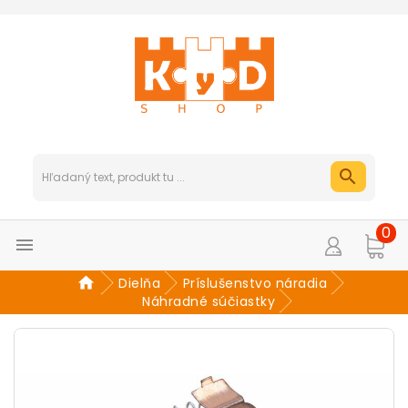
0

Dielňa
Príslušenstvo náradia
Náhradné súčiastky