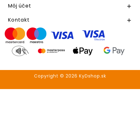
Môj účet

Kontakt

Copyright © 2026 KyDshop.sk