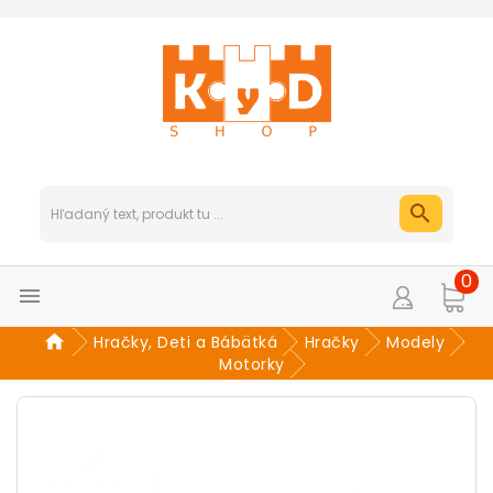
0

Hračky, Deti a Bábätká
Hračky
Modely
Motorky