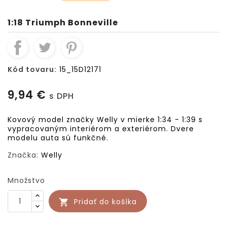
1:18 Triumph Bonneville
Kód tovaru:
15_15D12171
9,94 €
s DPH
Kovový model značky Welly v mierke 1:34 - 1:39 s
vypracovaným interiérom a exteriérom. Dvere
modelu auta sú funkčné.
Značka:
Welly
Množstvo
Pridať do košíka
