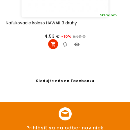
Skladom
Nafukovacie koleso HAWAII, 3 druhy
Bežná
Cena
4,53 €
5,03 €
-10%
cena
Sledujte nás na Facebooku
Prihlásiť sa na odber noviniek