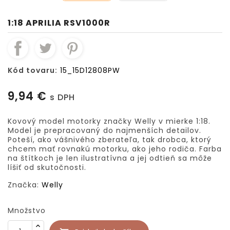
1:18 APRILIA RSV1000R
Kód tovaru:
15_15D12808PW
9,94 €
s DPH
Kovový model motorky značky Welly v mierke 1:18.
Model je prepracovaný do najmenších detailov.
Poteší, ako vášnivého zberateľa, tak drobca, ktorý
chcem mať rovnakú motorku, ako jeho rodiča. Farba
na štítkoch je len ilustratívna a jej odtieň sa môže
líšiť od skutočnosti.
Značka:
Welly
Množstvo