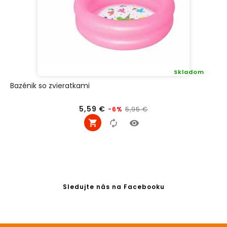
Skladom
Bazénik so zvieratkami
Bežná
Cena
5,59 €
5,95 €
-6%
cena
Sledujte nás na Facebooku