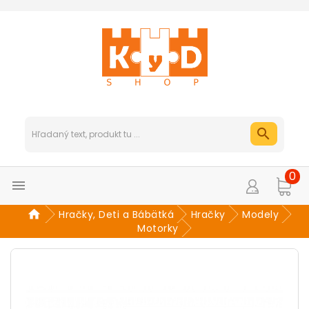
0

Hračky, Deti a Bábätká
Hračky
Modely
Motorky