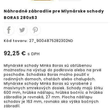
Náhradné zábradlie pre Mlynárske schody
BORAS 280x63
Kód tovaru:
27_9004875282302ND
92,25 €
s DPH
Mlynárské schody Minka Boras sú obľúbenou
možnosťou na výstup do podkrovia alebo na prvé
poschodie. Schodisko Boras možno použiť v
rodinných domoch, chatách alebo chalupách.
Mlynárske schody Minka Boras sú vyrobené z
masívnych smrekových dosiek. Schody majú šírku
600 mm, hrúbka nášľapu, hrúbka bočníc a hrúbka
zábradlia je rovnaká, 27 mm. Plocha nášľapu
schodov je 163 mm, rovnako ako výška bočných
zábradlí.