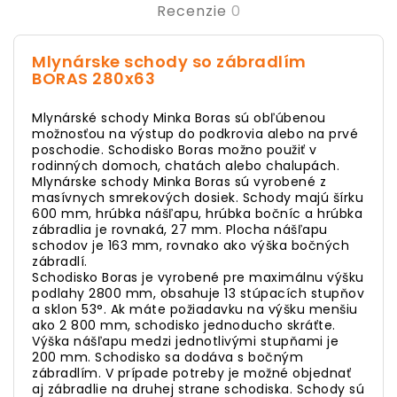
Recenzie
0
Mlynárske schody so zábradlím
BORAS 280x63
Mlynárské schody Minka Boras sú obľúbenou
možnosťou na výstup do podkrovia alebo na prvé
poschodie. Schodisko Boras možno použiť v
rodinných domoch, chatách alebo chalupách.
Mlynárske schody Minka Boras sú vyrobené z
masívnych smrekových dosiek. Schody majú šírku
600 mm, hrúbka nášľapu, hrúbka bočníc a hrúbka
zábradlia je rovnaká, 27 mm. Plocha nášľapu
schodov je 163 mm, rovnako ako výška bočných
zábradlí.
Schodisko Boras je vyrobené pre maximálnu výšku
podlahy 2800 mm, obsahuje 13 stúpacích stupňov
a sklon 53°. Ak máte požiadavku na výšku menšiu
ako 2 800 mm, schodisko jednoducho skráťte.
Výška nášľapu medzi jednotlivými stupňami je
200 mm. Schodisko sa dodáva s bočným
zábradlím. V prípade potreby je možné objednať
aj zábradlie na druhej strane schodiska. Schody sú