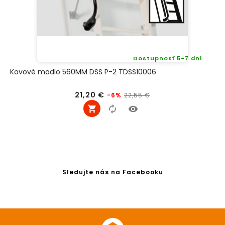
Dostupnosť 5-7 dní
Kovové madlo 560MM DSS P-2 TDSS10006
Bežná
Cena
21,20 €
22,55 €
-6%
cena
Sledujte nás na Facebooku