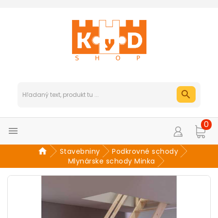
0

Stavebniny
Podkrovné schody
Mlynárske schody Minka