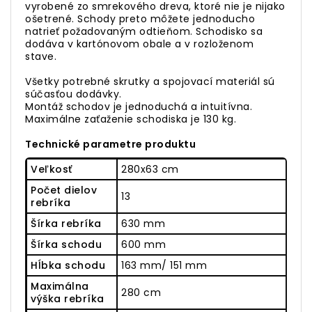
vyrobené zo smrekového dreva, ktoré nie je nijako
ošetrené. Schody preto môžete jednoducho
natrieť požadovaným odtieňom. Schodisko sa
dodáva v kartónovom obale a v rozloženom
stave.
Všetky potrebné skrutky a spojovací materiál sú
súčasťou dodávky.
Montáž schodov je jednoduchá a intuitívna.
Maximálne zaťaženie schodiska je 130 kg.
Technické parametre produktu
Veľkosť
280x63 cm
Počet dielov
13
rebríka
Šírka rebríka
630 mm
Šírka schodu
600 mm
Hĺbka schodu
163 mm/ 151 mm
Maximálna
280 cm
výška rebríka