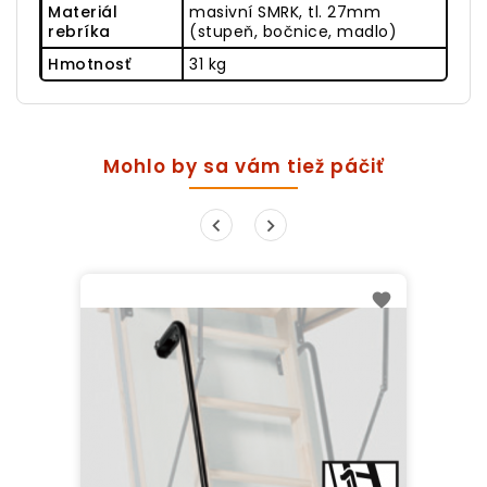
Materiál
masivní SMRK, tl. 27mm
rebríka
(stupeň, bočnice, madlo)
Hmotnosť
31 kg
Mohlo by sa vám tiež páčiť