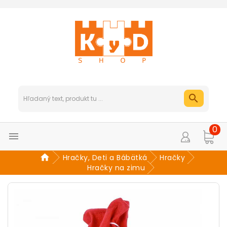
0

Hračky, Deti a Bábätká
Hračky
Hračky na zimu