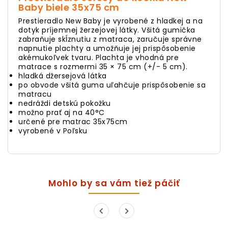
Baby biele 35x75 cm
Prestieradlo New Baby je vyrobené z hladkej a na
dotyk príjemnej žerzejovej látky. Všitá gumička
zabraňuje skĺznutiu z matraca, zaručuje správne
napnutie plachty a umožňuje jej prispôsobenie
akémukoľvek tvaru. Plachta je vhodná pre
matrace s rozmermi 35 × 75 cm (+/- 5 cm).
hladká džersejová látka
po obvode všitá guma uľahčuje prispôsobenie sa
matracu
nedráždi detskú pokožku
možno prať aj na 40°C
určené pre matrac 35x75cm
vyrobené v Poľsku
Mohlo by sa vám tiež páčiť