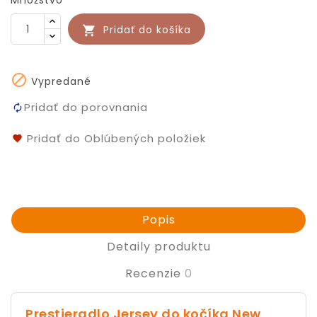
Množstvo
Pridať do košíka


Vypredané
Pridať do porovnania
Pridať do Oblúbených položiek
Popis
Detaily produktu
Recenzie
0
Prestieradlo Jersey do kočíka New