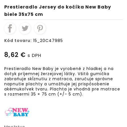
Prestieradlo Jersey do kočíka New Baby
biele 35x75 cm
Kód tovaru:
15_20C47985
8,62 €
s DPH
Prestieradlo New Baby je vyrobené z hladkej a na
dotyk príjemnej žerzejovej látky. Všitá gumička
zabraňuje skĺznutiu z matraca, zaručuje správne
napnutie plachty a umožňuje jej prispôsobenie
akémukoľvek tvaru. Plachta je vhodná pre matrace
s rozmermi 35 × 75 cm (+/- 5 cm).