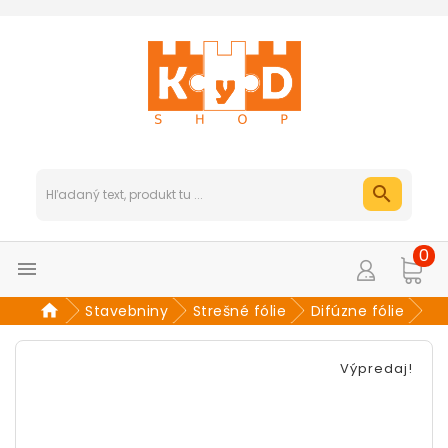
0

Stavebniny
Strešné fólie
Difúzne fólie
Výpredaj!