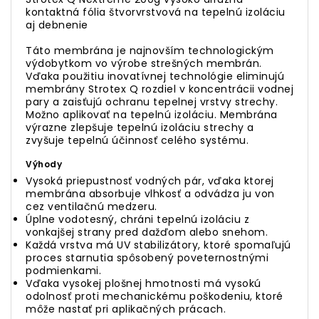
kontaktná fólia štvorvrstvová na tepelnú izoláciu
aj debnenie
Táto membrána je najnovším technologickým
výdobytkom vo výrobe strešných membrán.
Vďaka použitiu inovatívnej technológie eliminujú
membrány Strotex Q rozdiel v koncentrácii vodnej
pary a zaisťujú ochranu tepelnej vrstvy strechy.
Možno aplikovať na tepelnú izoláciu.
Membrána
výrazne zlepšuje tepelnú izoláciu strechy a
zvyšuje tepelnú účinnosť celého systému.
Výhody
Vysoká priepustnosť vodných pár, vďaka ktorej
membrána absorbuje vlhkosť a odvádza ju von
cez ventilačnú medzeru.
Úplne vodotesný, chráni tepelnú izoláciu z
vonkajšej strany pred dažďom alebo snehom.
Každá vrstva má UV stabilizátory, ktoré spomaľujú
proces starnutia spôsobený poveternostnými
podmienkami.
Vďaka vysokej plošnej hmotnosti má vysokú
odolnosť proti mechanickému poškodeniu, ktoré
môže nastať pri aplikačných prácach.