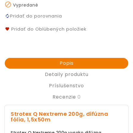

Vypredané
Pridať do porovnania
Pridať do Oblúbených položiek
Popis
Detaily produktu
Príslušenstvo
Recenzie
0
Strotex Q Nextreme 200g, difúzna
fólia, 1,5x50m
Strotex Q Nextreme 200g vysoko difúzna