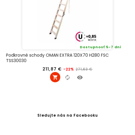
Dostupnosť 5-7 dní
Podkrovné schody OMAN EXTRA 120X70 H280 FSC
TSS30030
Bežná
Cena
211,87 €
271,63 €
-22%
cena
Sledujte nás na Facebooku