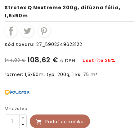
Strotex Q Nextreme 200g, difúzna fólia,
1,5x50m
Kód tovaru:
27_5902349623122
108,62 €
144,83 €
s DPH
Ušetríte 25%
rozmer: 1,5x50m, typ: 200g, 1 ks: 75 m
²
Množstvo
Pridať do košíka
