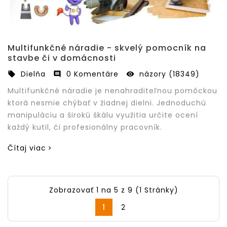
Multifunkčné náradie - skvelý pomocník na
stavbe či v domácnosti
Dielňa
0 Komentáre
názory (18349)



Multifunkčné náradie je nenahraditeľnou pomôckou
ktorá nesmie chýbať v žiadnej dielni. Jednoduchú
manipuláciu a širokú škálu využitia určite ocení
každý kutil, či profesionálny pracovník.
Čítaj viac
Zobrazovať 1 na 5 z 9 (1 Stránky)
1
2