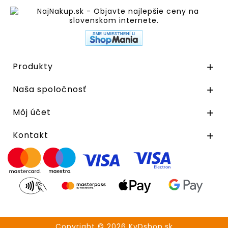
Produkty

Naša spoločnosť

Môj účet

Kontakt

Copyright © 2026 KyDshop.sk