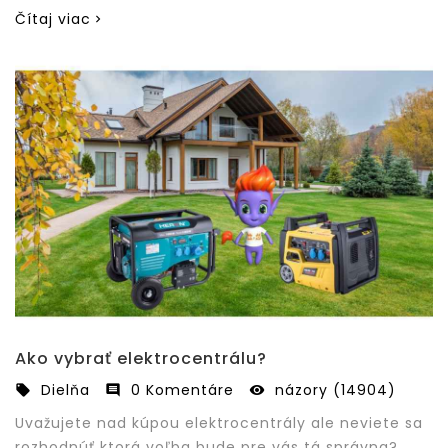
Čítaj viac
Ako vybrať elektrocentrálu?
Dielňa
0 Komentáre
názory (14904)



Uvažujete nad kúpou elektrocentrály ale neviete sa
rozhodnúť ktorá voľba bude pre vás tá správna?